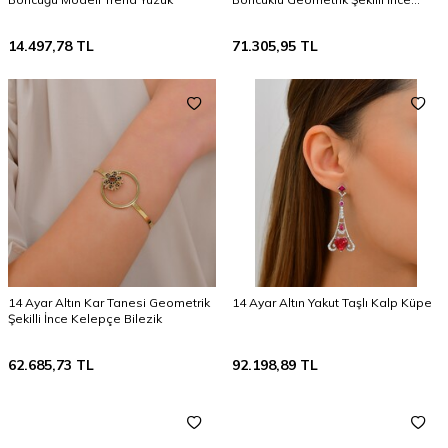
Kelepçe Bilezik
14.497,78
TL
71.305,95
TL
14 Ayar Altın Kar Tanesi Geometrik
14 Ayar Altın Yakut Taşlı Kalp Küpe
Şekilli İnce Kelepçe Bilezik
62.685,73
TL
92.198,89
TL