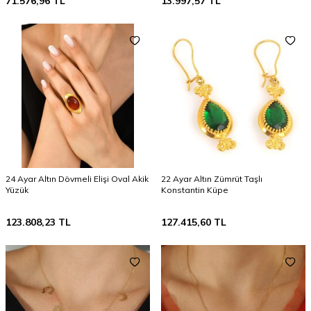
71.576,96
TL
13.997,57
TL
24 Ayar Altın Dövmeli Elişi Oval Akik
22 Ayar Altın Zümrüt Taşlı
Yüzük
Konstantin Küpe
123.808,23
TL
127.415,60
TL