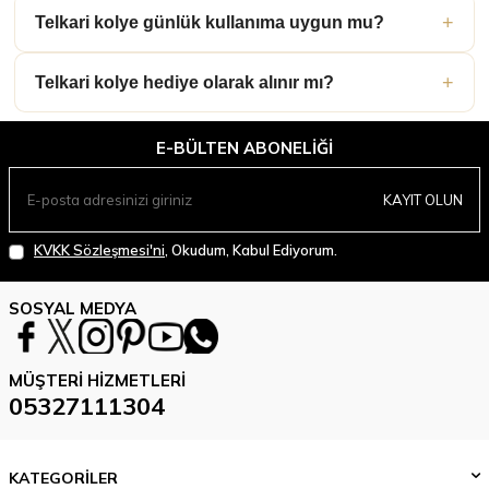
Telkari kolye günlük kullanıma uygun mu?
Telkari kolye hediye olarak alınır mı?
E-BÜLTEN ABONELIĞI
KAYIT OLUN
KVKK Sözleşmesi'ni
, Okudum, Kabul Ediyorum.
SOSYAL MEDYA
MÜŞTERI HIZMETLERI
05327111304
KATEGORİLER