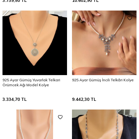
3.739,50
TL
10.602,90
TL
925 Ayar Gümüş Yuvarlak Telkari
925 Ayar Gümüş İncili Telkâri Kolye
Örümcek Ağı Model Kolye
3.334,70
TL
9.442,30
TL