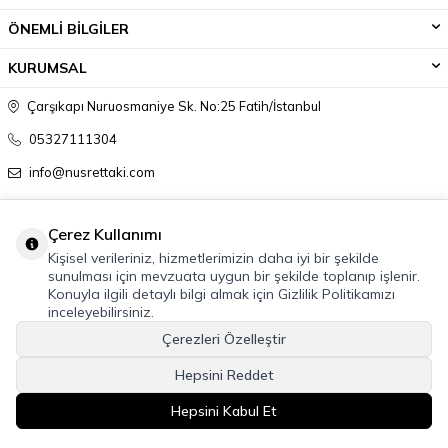
ÖNEMLİ BİLGİLER
KURUMSAL
Çarşıkapı Nuruosmaniye Sk. No:25 Fatih/İstanbul
05327111304
info@nusrettaki.com
Çerez Kullanımı
Kişisel verileriniz, hizmetlerimizin daha iyi bir şekilde
sunulması için mevzuata uygun bir şekilde toplanıp işlenir.
Konuyla ilgili detaylı bilgi almak için Gizlilik Politikamızı
inceleyebilirsiniz.
Çerezleri Özelleştir
Hepsini Reddet
Hepsini Kabul Et
T
-Soft
E-Ticaret
Sistemleriyle Hazırlanmıştır.