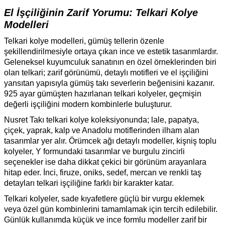
El İşçiliğinin Zarif Yorumu: Telkari Kolye
Modelleri
Telkari kolye modelleri, gümüş tellerin özenle
şekillendirilmesiyle ortaya çıkan ince ve estetik tasarımlardır.
Geleneksel kuyumculuk sanatının en özel örneklerinden biri
olan telkari; zarif görünümü, detaylı motifleri ve el işçiliğini
yansıtan yapısıyla gümüş takı severlerin beğenisini kazanır.
925 ayar gümüşten hazırlanan telkari kolyeler, geçmişin
değerli işçiliğini modern kombinlerle buluşturur.
Nusret Takı telkari kolye koleksiyonunda; lale, papatya,
çiçek, yaprak, kalp ve Anadolu motiflerinden ilham alan
tasarımlar yer alır. Örümcek ağı detaylı modeller, kişniş toplu
kolyeler, Y formundaki tasarımlar ve burgulu zincirli
seçenekler ise daha dikkat çekici bir görünüm arayanlara
hitap eder. İnci, firuze, oniks, sedef, mercan ve renkli taş
detayları telkari işçiliğine farklı bir karakter katar.
Telkari kolyeler, sade kıyafetlere güçlü bir vurgu eklemek
veya özel gün kombinlerini tamamlamak için tercih edilebilir.
Günlük kullanımda küçük ve ince formlu modeller zarif bir