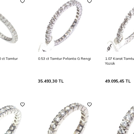
0 ct Tamtur
0.53 ct Tamtur Pırlanta G Rengi
1.07 Karat Tamtu
Yüzük
35.493,30
TL
49.095,45
TL