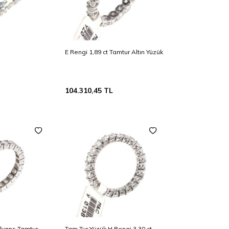
E Rengi 1,89 ct Tamtur Altın Yüzük
104.310,45
TL
Alyans Tamtur
Tam Tur Yüzük H Rengi 3,30 ct