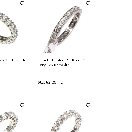
ık 2.20 ct Tam Tur
Pırlanta Tamtur 0.55 Karat G
Rengi VS Berraklık
66.362,85
TL