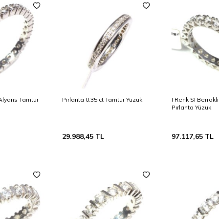
 Alyans Tamtur
Pırlanta 0.35 ct Tamtur Yüzük
I Renk SI Berrakl
Pırlanta Yüzük
29.988,45
TL
97.117,65
TL