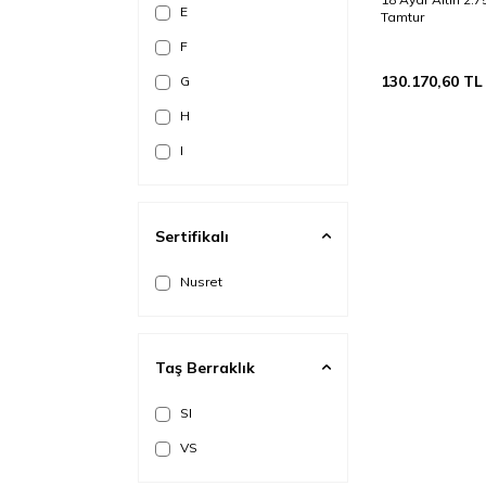
E
Tamtur
F
130.170,60
TL
G
H
I
Sertifikalı
Nusret
Taş Berraklık
SI
VS