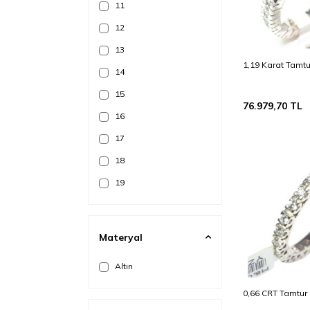
11
12
13
1,19 Karat Tamtu
14
15
76.979,70
TL
16
17
18
19
20
21
Materyal
22
Altın
23
24
0,66 CRT Tamtur 