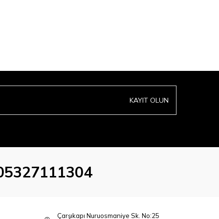
KAYIT OLUN
05327111304
Çarşıkapı Nuruosmaniye Sk. No:25