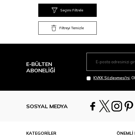
Seçimi Filtrele
Filtreyi Temizle
E-BÜLTEN
ABONELIĞI
KVKK Sözleşmesi'ni
, 
SOSYAL MEDYA
KATEGORİLER
ÖNEMLİ 