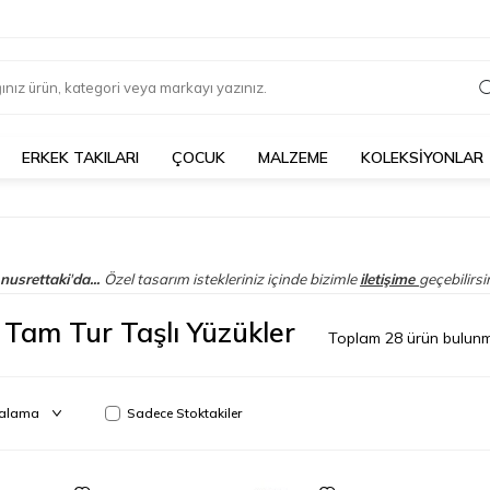
ERKEK TAKILARI
ÇOCUK
MALZEME
KOLEKSİYONLAR
nusrettaki
'
da...
Özel tasarım istekleriniz içinde bizimle
iletişime
geçebilirsin
 Tam Tur Taşlı Yüzükler
Toplam
28
ürün bulunm
Sadece Stoktakiler