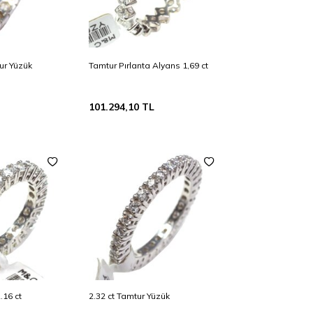
ur Yüzük
Tamtur Pırlanta Alyans 1,69 ct
101.294,10
TL
.16 ct
2.32 ct Tamtur Yüzük