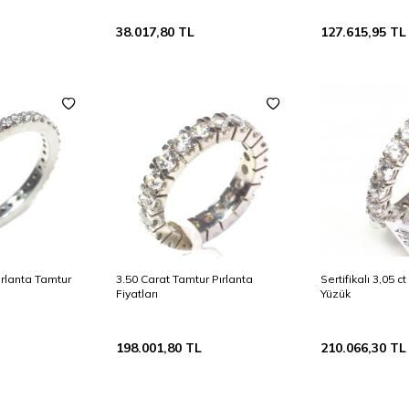
38.017,80
TL
127.615,95
TL
ırlanta Tamtur
3.50 Carat Tamtur Pırlanta
Sertifikalı 3,05 c
Fiyatları
Yüzük
198.001,80
TL
210.066,30
TL