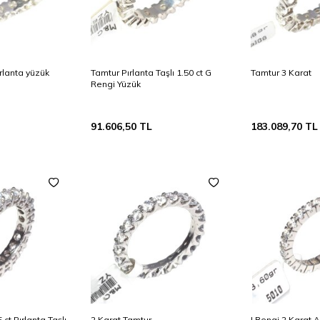
ırlanta yüzük
Tamtur Pırlanta Taşlı 1.50 ct G
Tamtur 3 Karat
Rengi Yüzük
91.606,50
TL
183.089,70
TL
 ct Pırlanta Taşlı
2 Karat Tamtur
I Rengi 2 Karat 