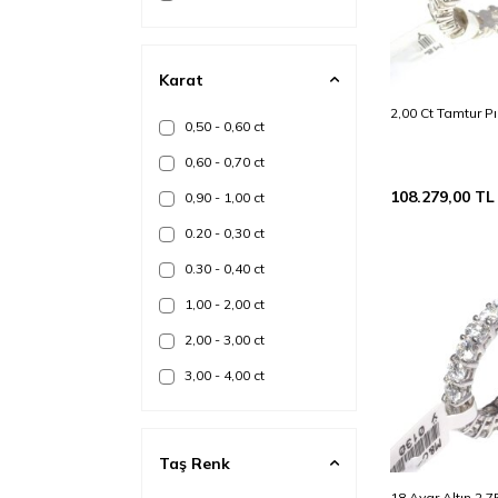
Karat
2,00 Ct Tamtur P
0,50 - 0,60 ct
0,60 - 0,70 ct
108.279,00
TL
0,90 - 1,00 ct
0.20 - 0,30 ct
0.30 - 0,40 ct
1,00 - 2,00 ct
2,00 - 3,00 ct
3,00 - 4,00 ct
Taş Renk
18 Ayar Altın 2.75