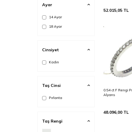
25
Ayar
52.015,05
TL
26
14 Ayar
27
18 Ayar
28
29
Cinsiyet
Kadın
Taş Cinsi
0.54 ct F Rengi P
Alyans
Pırlanta
48.096,00
TL
Taş Rengi