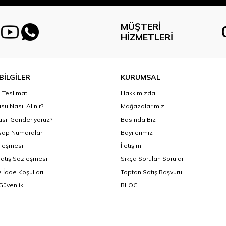
MÜŞTERI
HIZMETLERI
BİLGİLER
KURUMSAL
Teslimat
Hakkımızda
sü Nasıl Alınır?
Mağazalarımız
asıl Gönderiyoruz?
Basında Biz
ap Numaraları
Bayilerimiz
zleşmesi
İletişim
Satış Sözleşmesi
Sıkça Sorulan Sorular
 İade Koşulları
Toptan Satış Başvuru
 Güvenlik
BLOG