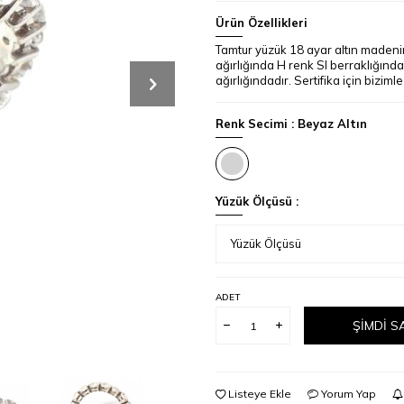
Ürün Özellikleri
Tamtur yüzük 18 ayar altın madenin
ağırlığında H renk SI berraklığınd
ağırlığındadır. Sertifika için bizimle
Renk Secimi :
Beyaz Altın
Yüzük Ölçüsü :
ADET
ŞIMDI S
Listeye Ekle
Yorum Yap