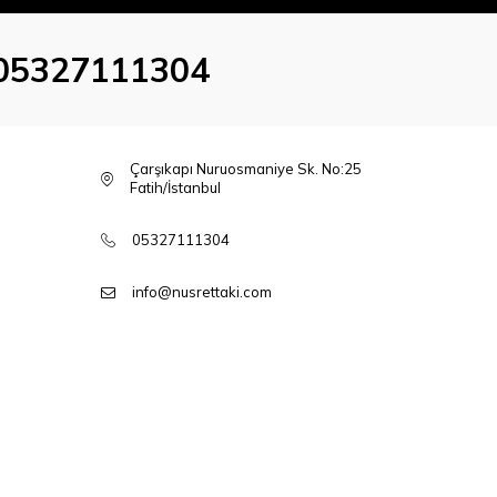
05327111304
Çarşıkapı Nuruosmaniye Sk. No:25
Fatih/İstanbul
05327111304
info@nusrettaki.com