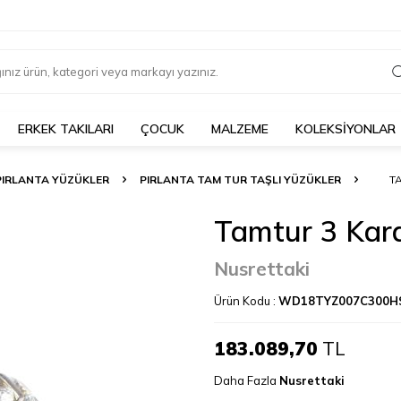
ERKEK TAKILARI
ÇOCUK
MALZEME
KOLEKSİYONLAR
PIRLANTA YÜZÜKLER
PIRLANTA TAM TUR TAŞLI YÜZÜKLER
T
Tamtur 3 Kar
Nusrettaki
Ürün Kodu :
WD18TYZ007C300H
183.089,70
TL
Daha Fazla
Nusrettaki