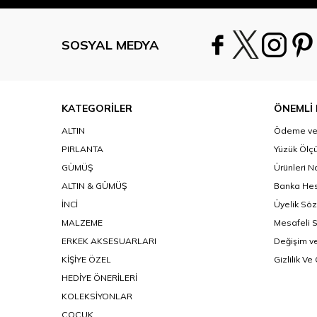
SOSYAL MEDYA
KATEGORİLER
ÖNEMLİ 
ALTIN
Ödeme ve 
PIRLANTA
Yüzük Ölçü
GÜMÜŞ
Ürünleri N
ALTIN & GÜMÜŞ
Banka Hes
İNCİ
Üyelik Sö
MALZEME
Mesafeli 
ERKEK AKSESUARLARI
Değişim ve
KİŞİYE ÖZEL
Gizlilik Ve
HEDİYE ÖNERİLERİ
KOLEKSİYONLAR
ÇOÇUK