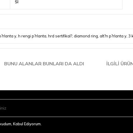
SI
p?rlanta y
,
h rengi p?rlanta
,
hrd sertifikal?
,
diamond ring
,
alt?n p?rlanta y
,
3 
BUNU ALANLAR BUNLARI DA ALDI
İLGILI ÜRÜ
Okudum, Kabul Ediyorum.