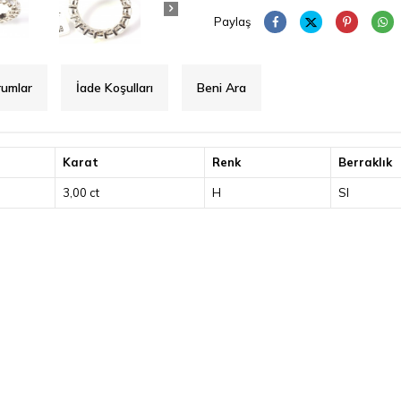
Paylaş
rumlar
İade Koşulları
Beni Ara
Karat
Renk
Berraklık
3,00 ct
H
SI