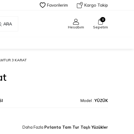
Favorilerim
Kargo Takip
0
ARA
Hesabım
Sepetim
AMTUR 3 KARAT
at
SI
Model :
YÜZÜK
Daha Fazla
Pırlanta Tam Tur Taşlı Yüzükler