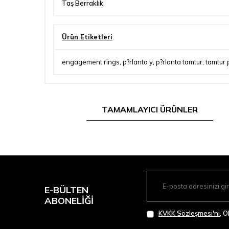
Taş Berraklık
Ürün Etiketleri
engagement rings
,
p?rlanta y
,
p?rlanta tamtur
,
tamtur 
TAMAMLAYICI ÜRÜNLER
E-BÜLTEN
ABONELIĞI
KVKK Sözleşmesi'ni
, 