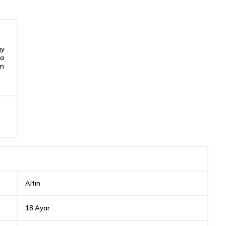
gy
ta
an
,
Altın
18 Ayar