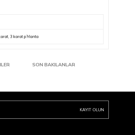
karat
,
3 karat p?rlanta
NLER
SON BAKILANLAR
KAYIT OLUN