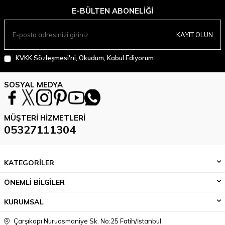
E-BÜLTEN ABONELIĞI
KAYIT OLUN
KVKK Sözleşmesi'ni
, Okudum, Kabul Ediyorum.
SOSYAL MEDYA
MÜŞTERI HIZMETLERI
05327111304
KATEGORİLER
ÖNEMLİ BİLGİLER
KURUMSAL
Çarşıkapı Nuruosmaniye Sk. No:25 Fatih/İstanbul