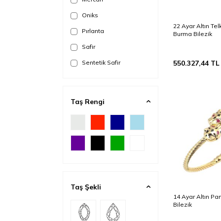
Oniks
22 Ayar Altın Tel
Pırlanta
Burma Bilezik
Safir
Sentetik Safir
550.327,44
TL
Sentetik Yakut
Sentetik Zümrüt
Taş Rengi
Taşsız
Turkuaz (Firuze)
Yakut
Zirkon
Zümrüt
Taş Şekli
14 Ayar Altın Pa
Bilezik