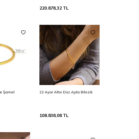
220.878,32
TL
re Şarnel
22 Ayar Altın Düz Ajda Bilezik
108.838,08
TL