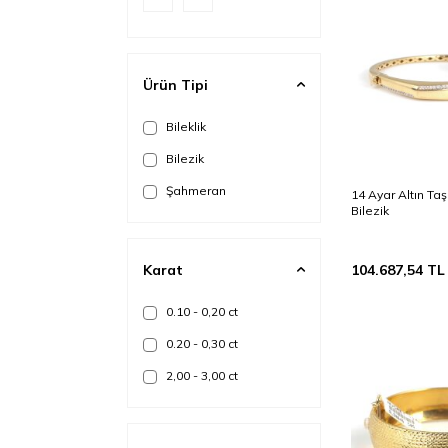
Ürün Tipi
Bileklik
Bilezik
Şahmeran
14 Ayar Altın Taş
Bilezik
Karat
104.687,54
TL
0.10 - 0,20 ct
0.20 - 0,30 ct
2,00 - 3,00 ct