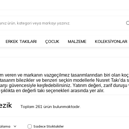
ERKEK TAKILARI
ÇOCUK
MALZEME
KOLEKSİYONLAR
ham veren ve markanın vazgeçilmez tasarımlarından biri olan koç 
 tasarım bilezikler ve benzeri seçkin modellerle Nusret Takı’da 
rşı güvencesiyle keşfedebilirsiniz. Yatırım değeri, zarif duruşu 
klıkta en değerli takı seçenekleri arasında yer alır.
ezik
Toplam
261
ürün bulunmaktadır.
Sadece Stoktakiler