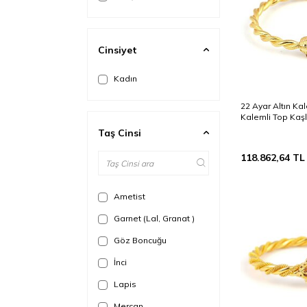
Cinsiyet
Kadın
22 Ayar Altın Ka
Kalemli Top Kaşl
Taş Cinsi
118.862,64
TL
Ametist
Garnet (Lal, Granat )
Göz Boncuğu
İnci
Lapis
Mercan