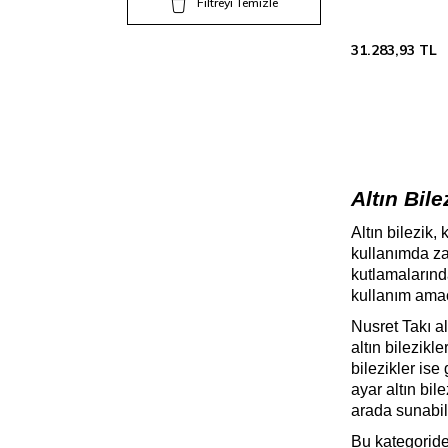
Filtreyi Temizle
Bileziği
31.283,93
TL
Altın Bile
Altın bilezik
kullanımda zar
kutlamalarında
kullanım amac
Nusret Takı al
altın bilezikl
bilezikler ise
ayar altın bil
arada sunabili
Bu kategoride b