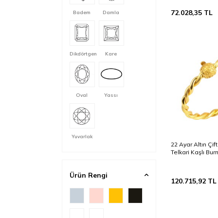
72.028,35
TL
Badem
Damla
Dikdörtgen
Kare
Oval
Yassı
Yuvarlak
22 Ayar Altın Çif
Telkari Kaşlı Bur
Ürün Rengi
120.715,92
TL