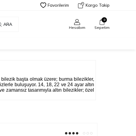
Favorilerim
Kargo Takip
0
ARA
Hesabım
Sepetim
bilezik başta olmak üzere; burma bilezikler,
sizlerle buluşuyor.
14
,
18
,
22
ve
24 ayar
altın
ve zamansız tasarımıyla altın bilezikler; özel