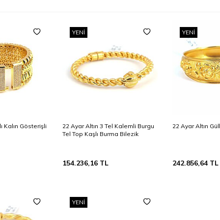
YENI
YENI
ı Kalın Gösterişli
22 Ayar Altın 3 Tel Kalemli Burgu
22 Ayar Altın Gü
Tel Top Kaşlı Burma Bilezik
154.236,16
TL
242.856,64
TL
YENI