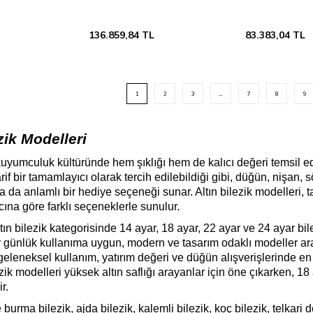
136.859,84
TL
83.383,04
TL
1
2
3
…
7
8
9
zik Modelleri
, kuyumculuk kültüründe hem şıklığı hem de kalıcı değeri temsil e
if bir tamamlayıcı olarak tercih edilebildiği gibi, düğün, nişan,
 da anlamlı bir hediye seçeneği sunar. Altın bilezik modelleri, t
ına göre farklı seçeneklerle sunulur.
tın bilezik kategorisinde 14 ayar, 18 ayar, 22 ayar ve 24 ayar bile
er günlük kullanıma uygun, modern ve tasarım odaklı modeller araya
 geleneksel kullanım, yatırım değeri ve düğün alışverişlerinde en
ezik modelleri yüksek altın saflığı arayanlar için öne çıkarken, 18
r.
urma bilezik, ajda bilezik, kalemli bilezik, koç bilezik, telkari det