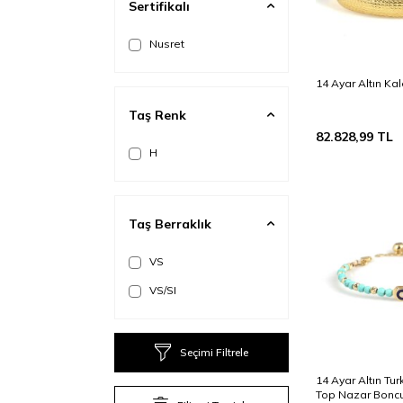
Sertifikalı
Nusret
14 Ayar Altın Kal
Taş Renk
82.828,99
TL
H
Taş Berraklık
VS
VS/SI
Seçimi Filtrele
14 Ayar Altın Tur
Top Nazar Bonc