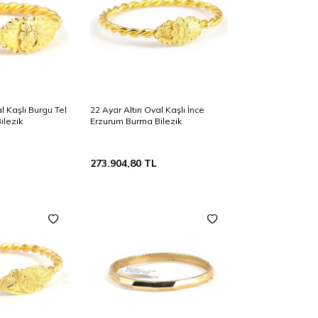
l Kaşlı Burgu Tel
22 Ayar Altın Oval Kaşlı İnce
ilezik
Erzurum Burma Bilezik
273.904,80
TL