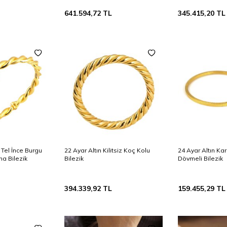
641.594,72
TL
345.415,20
TL
t Tel İnce Burgu
22 Ayar Altın Kilitsiz Koç Kolu
24 Ayar Altın Ka
ma Bilezik
Bilezik
Dövmeli Bilezik
394.339,92
TL
159.455,29
TL