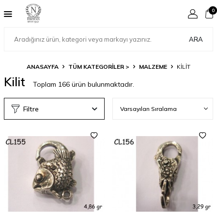
0
ARA
ANASAYFA
TÜM KATEGORİLER >
MALZEME
KILIT
Kilit
Toplam
166
ürün bulunmaktadır.
Filtre