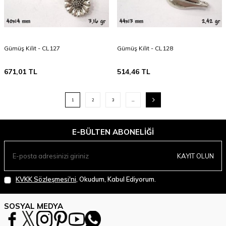
Gümüş Kilit - CL127
Gümüş Kilit - CL128
671,01
TL
514,46
TL
1
2
3
…
E-BÜLTEN ABONELIĞI
KAYIT OLUN
KVKK Sözleşmesi'ni
, Okudum, Kabul Ediyorum.
SOSYAL MEDYA