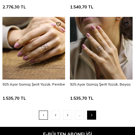
2.776,30
TL
1.540,70
TL
925 Ayar Gümüş Şerit Yüzük, Pembe
925 Ayar Gümüş Şerit Yüzük, Beyaz
1.535,70
TL
1.535,70
TL
1
2
3
…
E-BÜLTEN ABONELIĞI