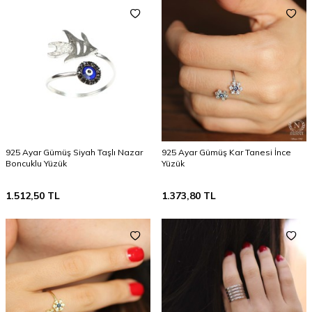
925 Ayar Gümüş Siyah Taşlı Nazar
925 Ayar Gümüş Kar Tanesi İnce
Boncuklu Yüzük
Yüzük
1.512,50
TL
1.373,80
TL