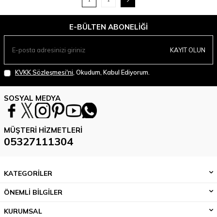
1
2
E-BÜLTEN ABONELIĞI
KAYIT OLUN
KVKK Sözleşmesi'ni
, Okudum, Kabul Ediyorum.
SOSYAL MEDYA
MÜŞTERI HIZMETLERI
05327111304
KATEGORİLER
ÖNEMLİ BİLGİLER
KURUMSAL