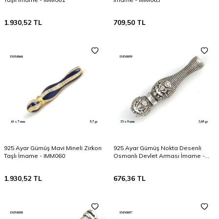
1.930,52
TL
709,50
TL
925 Ayar Gümüş Mavi Mineli Zirkon
925 Ayar Gümüş Nokta Desenli
Taşlı İmame - IMM060
Osmanlı Devlet Arması İmame -
IMM059
1.930,52
TL
676,36
TL