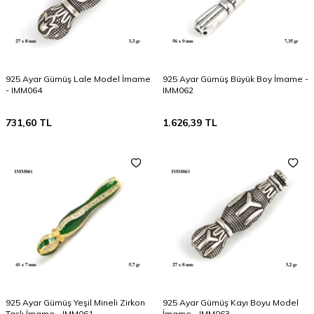
925 Ayar Gümüş Lale Model İmame
925 Ayar Gümüş Büyük Boy İmame -
- IMM064
IMM062
731,60
TL
1.626,39
TL
925 Ayar Gümüş Yeşil Mineli Zirkon
925 Ayar Gümüş Kayı Boyu Model
Taşlı İmame - IMM061
İmame - IMM063