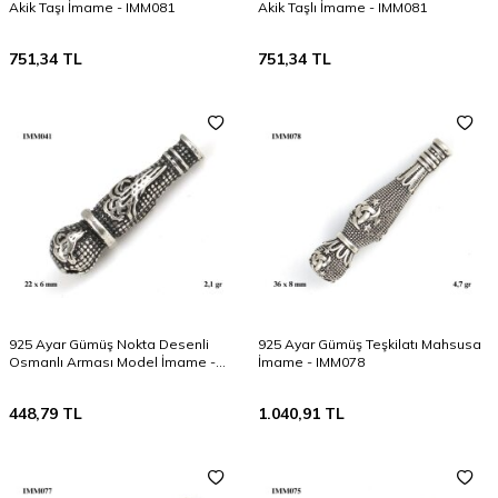
Akik Taşı İmame - IMM081
Akik Taşlı İmame - IMM081
751,34
TL
751,34
TL
925 Ayar Gümüş Nokta Desenli
925 Ayar Gümüş Teşkilatı Mahsusa
Osmanlı Arması Model İmame -
İmame - IMM078
IMM041
448,79
TL
1.040,91
TL