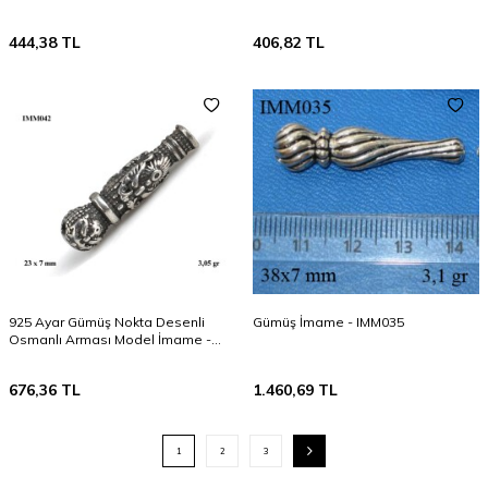
444,38
TL
406,82
TL
925 Ayar Gümüş Nokta Desenli
Gümüş İmame - IMM035
Osmanlı Arması Model İmame -
IMM042
676,36
TL
1.460,69
TL
1
2
3