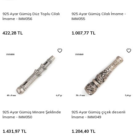
925 Ayar Gümüş Düz Toplu Cilalı
925 Ayar Gümüş Cilalı İmame -
İmame - IMM056
IMM055
422,28
TL
1.007,77
TL
925 Ayar Gümüş Minare Şeklinde
925 Ayar Gümüş çiçek desenli
İmame - IMM050
İmame - IMM049
1.431,97
TL
1.204,40
TL