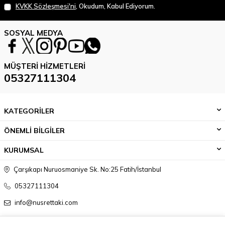
KVKK Sözleşmesi'ni
, Okudum, Kabul Ediyorum.
SOSYAL MEDYA
MÜŞTERI HIZMETLERI
05327111304
KATEGORİLER
ÖNEMLİ BİLGİLER
KURUMSAL
Çarşıkapı Nuruosmaniye Sk. No:25 Fatih/İstanbul
05327111304
info@nusrettaki.com