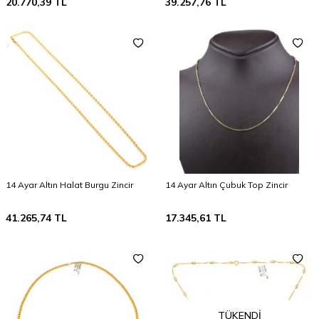
20.770,39
TL
39.257,76
TL
14 Ayar Altın Halat Burgu Zincir
14 Ayar Altın Çubuk Top Zincir
41.265,74
TL
17.345,61
TL
TÜKENDI