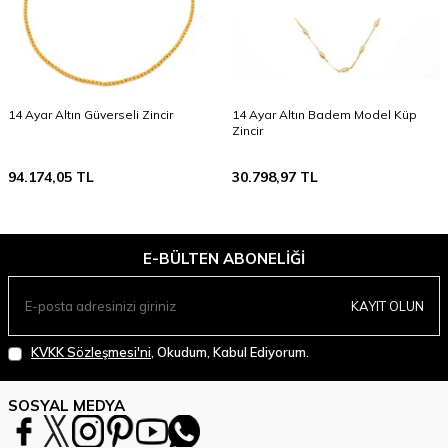
14 Ayar Altın Güverseli Zincir
14 Ayar Altın Badem Model Küp
Zincir
94.174,05
TL
30.798,97
TL
E-BÜLTEN ABONELIĞI
KAYIT OLUN
KVKK Sözleşmesi'ni
, Okudum, Kabul Ediyorum.
SOSYAL MEDYA