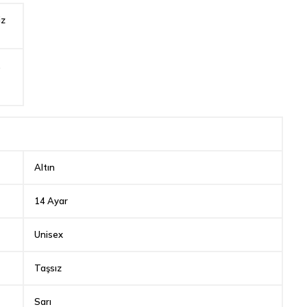
iz
,
Altın
14 Ayar
Unisex
Taşsız
Sarı