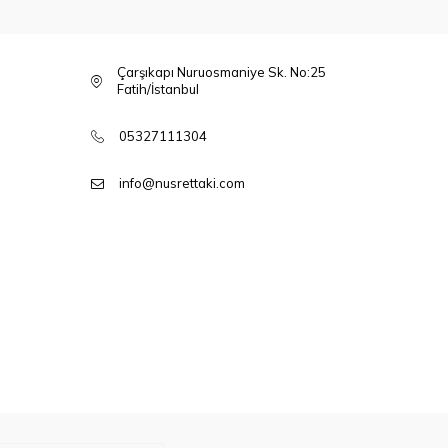
Çarşıkapı Nuruosmaniye Sk. No:25
Fatih/İstanbul
05327111304
info@nusrettaki.com