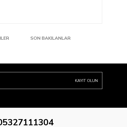
NLER
SON BAKILANLAR
KAYIT OLUN
05327111304