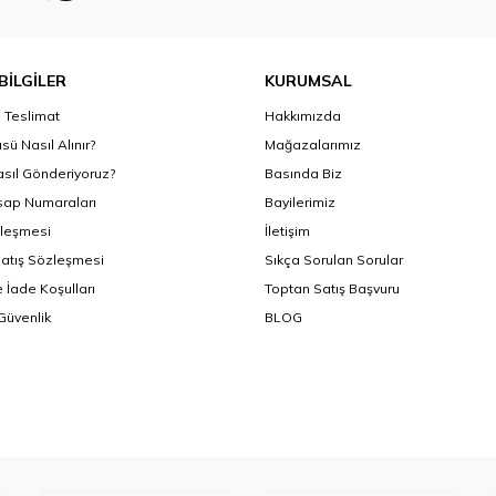
BİLGİLER
KURUMSAL
Teslimat
Hakkımızda
sü Nasıl Alınır?
Mağazalarımız
asıl Gönderiyoruz?
Basında Biz
ap Numaraları
Bayilerimiz
zleşmesi
İletişim
Satış Sözleşmesi
Sıkça Sorulan Sorular
 İade Koşulları
Toptan Satış Başvuru
 Güvenlik
BLOG