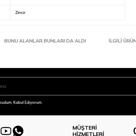
Zincir
BUNU ALANLAR BUNLARI DA ALDI
İLGILI ÜRÜ
Okudum, Kabul Ediyorum.
MÜŞTERI
HIZMETLERI