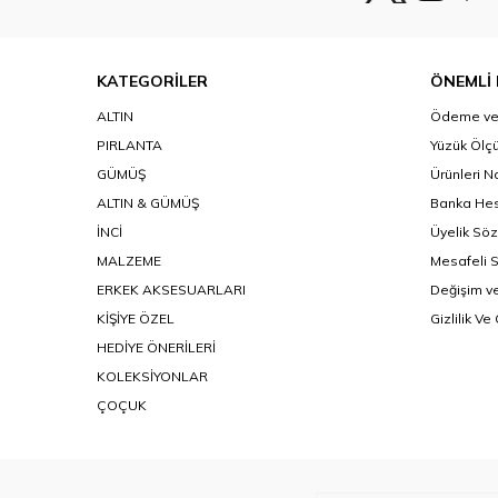
KATEGORİLER
ÖNEMLİ 
ALTIN
Ödeme ve 
PIRLANTA
Yüzük Ölçü
GÜMÜŞ
Ürünleri N
ALTIN & GÜMÜŞ
Banka Hes
İNCİ
Üyelik Sö
MALZEME
Mesafeli 
ERKEK AKSESUARLARI
Değişim ve
KİŞİYE ÖZEL
Gizlilik Ve
HEDİYE ÖNERİLERİ
KOLEKSİYONLAR
ÇOÇUK