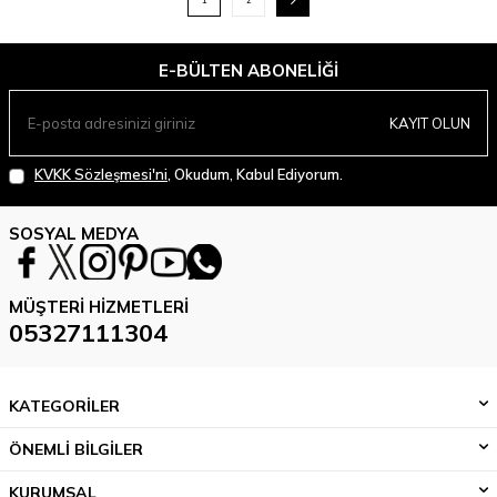
1
2
E-BÜLTEN ABONELIĞI
KAYIT OLUN
KVKK Sözleşmesi'ni
, Okudum, Kabul Ediyorum.
SOSYAL MEDYA
MÜŞTERI HIZMETLERI
05327111304
KATEGORİLER
ÖNEMLİ BİLGİLER
KURUMSAL