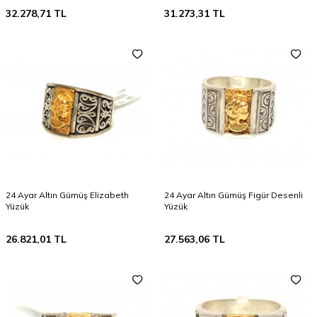
32.278,71
TL
31.273,31
TL
24 Ayar Altın Gümüş Elizabeth
24 Ayar Altın Gümüş Figür Desenli
Yüzük
Yüzük
26.821,01
TL
27.563,06
TL