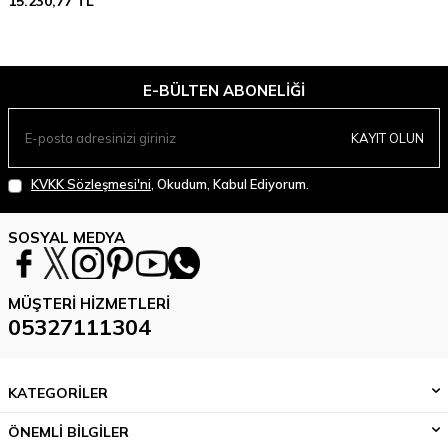
15.230,77
TL
E-BÜLTEN ABONELIĞI
KAYIT OLUN
KVKK Sözleşmesi'ni
, Okudum, Kabul Ediyorum.
SOSYAL MEDYA
MÜŞTERI HIZMETLERI
05327111304
KATEGORİLER
ÖNEMLİ BİLGİLER