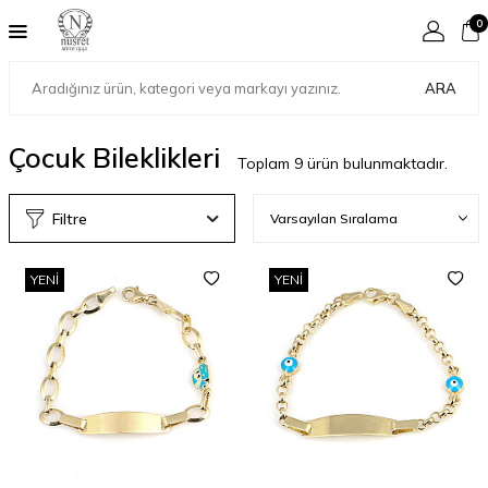
0
ARA
Çocuk Bileklikleri
Toplam
9
ürün bulunmaktadır.
Filtre
YENI
YENI