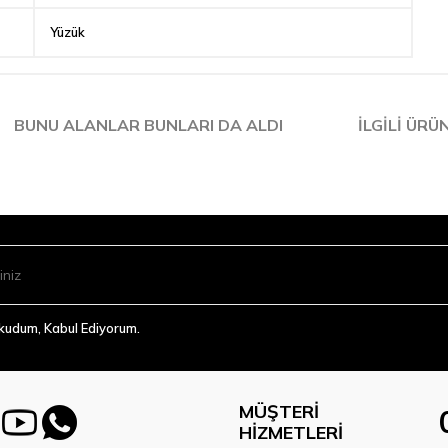
Yüzük
BUNU ALANLAR BUNLARI DA ALDI
İLGILI ÜRÜ
Okudum, Kabul Ediyorum.
MÜŞTERI
HIZMETLERI