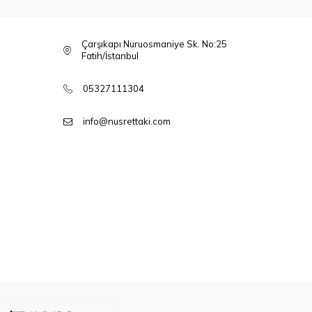
Çarşıkapı Nuruosmaniye Sk. No:25
Fatih/İstanbul
05327111304
info@nusrettaki.com