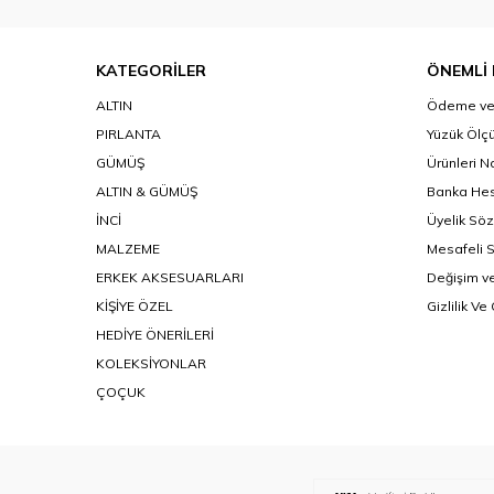
KATEGORİLER
ÖNEMLİ 
ALTIN
Ödeme ve 
PIRLANTA
Yüzük Ölçü
GÜMÜŞ
Ürünleri N
ALTIN & GÜMÜŞ
Banka Hes
İNCİ
Üyelik Sö
MALZEME
Mesafeli 
ERKEK AKSESUARLARI
Değişim ve
KİŞİYE ÖZEL
Gizlilik Ve
HEDİYE ÖNERİLERİ
KOLEKSİYONLAR
ÇOÇUK