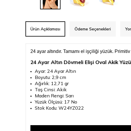
Ürün Açıklaması
Ödeme Seçenekleri
Yo
24 ayar altındır. Tamamı el işçiliği yüzük. Primiti
24 Ayar Altın Dövmeli Elişi Oval Akik Yüz
Ayar: 24 Ayar Altın
Boyutu: 2,9 cm
Ağırlık: 12,71 gr
Taş Cinsi: Akik
Maden Rengi: Sarı
Yüzük Ölçüsü: 17 No
Stok Kodu: W24YZ022