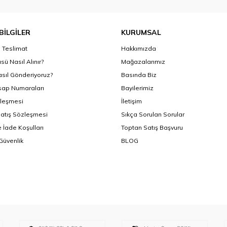
BİLGİLER
KURUMSAL
Teslimat
Hakkımızda
sü Nasıl Alınır?
Mağazalarımız
asıl Gönderiyoruz?
Basında Biz
ap Numaraları
Bayilerimiz
zleşmesi
İletişim
Satış Sözleşmesi
Sıkça Sorulan Sorular
 İade Koşulları
Toptan Satış Başvuru
 Güvenlik
BLOG