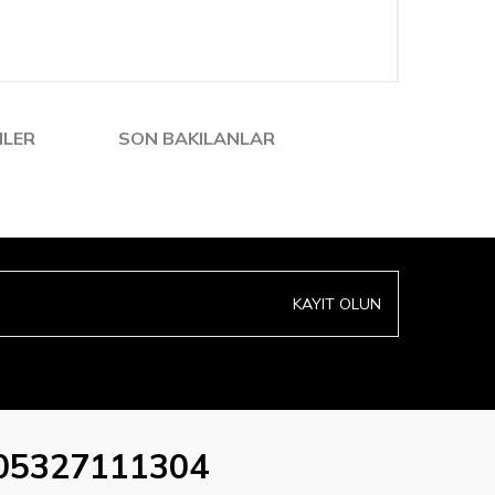
NLER
SON BAKILANLAR
KAYIT OLUN
05327111304