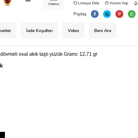
Listeye Ekle
Yorum Yap
Videosu
Paylaş
rumlar
İade Koşulları
Video
Beni Ara
v dövmeli oval akik taşlı yüzük Gramı: 12,71 gr
ük