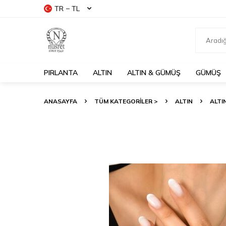
TR − TL
PIRLANTA
ALTIN
ALTIN & GÜMÜŞ
GÜMÜŞ
ANASAYFA
TÜM KATEGORİLER >
ALTIN
ALTI