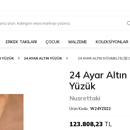
ERKEK TAKILARI
ÇOCUK
MALZEME
KOLEKSİYONLAR
N YÜZÜK
24 AYAR ALTIN YÜZÜK
24 AYAR ALTIN DÖVMELI ELIŞI
24 Ayar Altın 
Yüzük
Nusrettaki
Ürün Kodu :
W24YZ022
123.808,23
TL