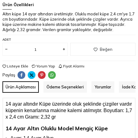
Ürün Özellikleri
Altın küpe 14 ayar altından üretilmiştir. Oluklu model küpe 2,4 cm'ye 1,7
cm boyutlarındadır. Küpe üzerinde oluk şeklinde çizgiler vardır. Ayrıca
küpe üzerine makine kalemi atılarak tasarlanmıştır. Küpe taşsızdır.
Ağırlığı 2,32 gramdır. Verilen gramlar yaklaşıktır, değişebilir.
ADET
Beğen
Listeye Ekle
Yorum Yap
Fiyat Alarmı
Paylaş
Ürün Açıklaması
Ödeme Seçenekleri
Yorumlar
İade Koş
14 ayar altındır Küpe üzerinde oluk şeklinde çizgiler vardır
küpenin kenarlarına makine kalemi atılmıştır. Boyutları: 1,7
x 2,4 cm Gramı: 2,32 gr
14 Ayar Altın Oluklu Model Mengiç Küpe
Ayar: 14 Ayar Altın