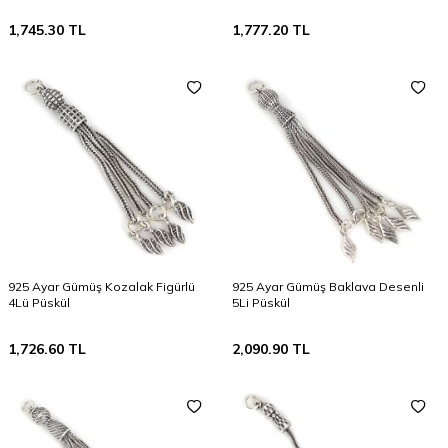
1,745.30
TL
1,777.20
TL
925 Ayar Gümüş Kozalak Figürlü
925 Ayar Gümüş Baklava Desenli
4Lü Püskül
5Li Püskül
1,726.60
TL
2,090.90
TL