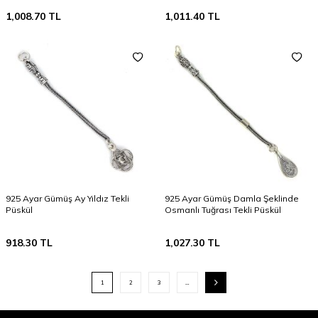
1,008.70
TL
1,011.40
TL
925 Ayar Gümüş Ay Yıldız Tekli
925 Ayar Gümüş Damla Şeklinde
Püskül
Osmanlı Tuğrası Tekli Püskül
918.30
TL
1,027.30
TL
1
2
3
…