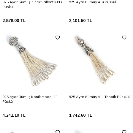
925 Ayar Gümüş Zincir Sallantılı 8Li
925 Ayar Gümüş 4Lü Püskül
Püskül
2,878.00
TL
2,101.60
TL
925 Ayar Gümüş Konik Model 11Li
925 Ayar Gümüş 4’lü Tesbih Püskülü
Püskül
4,242.10
TL
1,742.60
TL