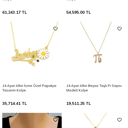
61,243.17
TL
54,595.00
TL
14 Ayar Altın İsme Özel Papatya
14 Ayar Altın Beyaz Taşlı Pi Sayısı
Tasarım Kolye
Modeli Kolye
35,714.41
TL
19,511.25
TL