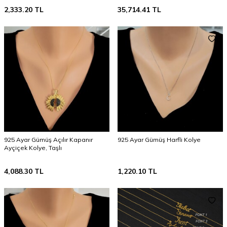
2,333.20
TL
35,714.41
TL
925 Ayar Gümüş Açılır Kapanır
925 Ayar Gümüş Harfli Kolye
Ayçiçek Kolye, Taşlı
4,088.30
TL
1,220.10
TL