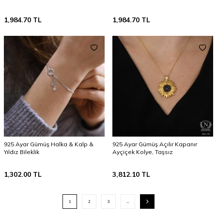
1,984.70
TL
1,984.70
TL
925 Ayar Gümüş Halka & Kalp &
925 Ayar Gümüş Açılır Kapanır
Yıldız Bileklik
Ayçiçek Kolye, Taşsız
1,302.00
TL
3,812.10
TL
1
2
3
…