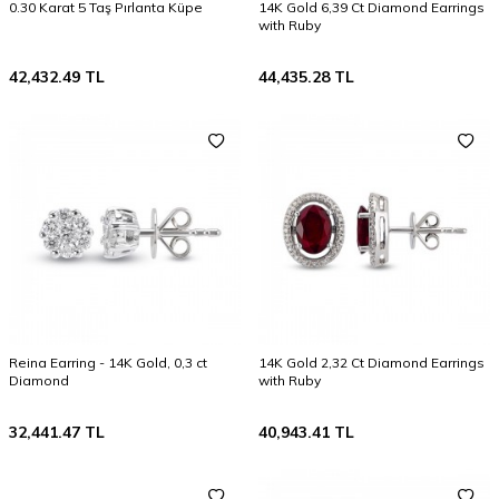
0.30 Karat 5 Taş Pırlanta Küpe
14K Gold 6,39 Ct Diamond Earrings
with Ruby
42,432.49
TL
44,435.28
TL
Reina Earring - 14K Gold, 0,3 ct
14K Gold 2,32 Ct Diamond Earrings
Diamond
with Ruby
32,441.47
TL
40,943.41
TL