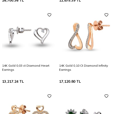
26,700.36
TL
12,875.39
TL
14K Gold 0,03 ct Diamond Heart
14K Gold 0,10 Ct Diamond Infinity
Earrings
Earrings
13,217.24
TL
17,120.80
TL