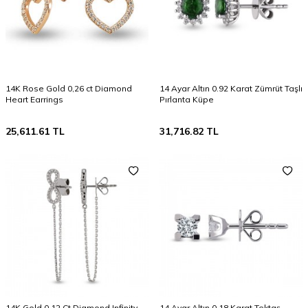
14K Rose Gold 0,26 ct Diamond
14 Ayar Altın 0.92 Karat Zümrüt Taşlı
Heart Earrings
Pırlanta Küpe
25,611.61
TL
31,716.82
TL
14K Gold 0,12 Ct Diamond Infinity
14 Ayar Altın 0,18 Karat Tektaş