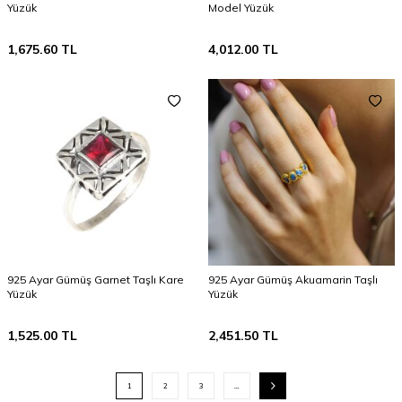
Yüzük
Model Yüzük
1,675.60
TL
4,012.00
TL
925 Ayar Gümüş Garnet Taşlı Kare
925 Ayar Gümüş Akuamarin Taşlı
Yüzük
Yüzük
1,525.00
TL
2,451.50
TL
1
2
3
…