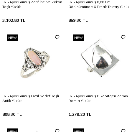
925 Ayar Gümüş Zarif İnci Ve Zirkon
925 Ayar Gümüş 0,80 Crt
Taşlı Yüzük
Görünümünde 6 Tırnak Tektaş Yüzük
3,102.80
TL
859.30
TL
NEW
NEW
925 Ayar Gümüş Oval Sedef Taşlı
925 Ayar Gümüş Dikdörtgen Zemin
Antik Yüzük
Damla Yüzük
808.30
TL
1,278.20
TL
NEW
NEW