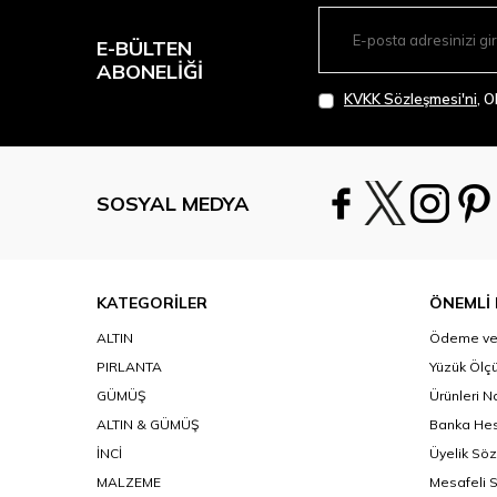
E-BÜLTEN
ABONELIĞI
KVKK Sözleşmesi'ni
, 
SOSYAL MEDYA
KATEGORİLER
ÖNEMLİ 
ALTIN
Ödeme ve 
PIRLANTA
Yüzük Ölçü
GÜMÜŞ
Ürünleri N
ALTIN & GÜMÜŞ
Banka Hes
İNCİ
Üyelik Sö
MALZEME
Mesafeli 