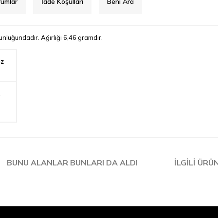
rumlar
İade Koşulları
Beni Ara
nluğundadır. Ağırlığı 6,46 gramdır.
iz
,
BUNU ALANLAR BUNLARI DA ALDI
İLGILI ÜRÜ