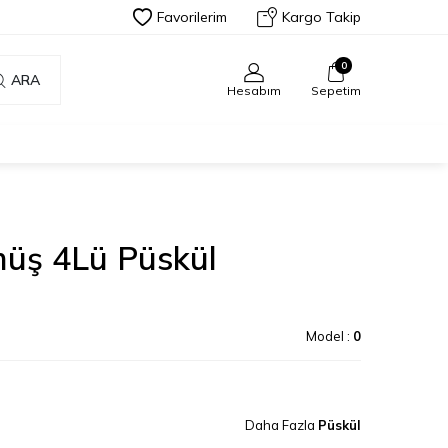
Favorilerim
Kargo Takip
0
ARA
Hesabım
Sepetim
üş 4Lü Püskül
Model :
0
Daha Fazla
Püskül