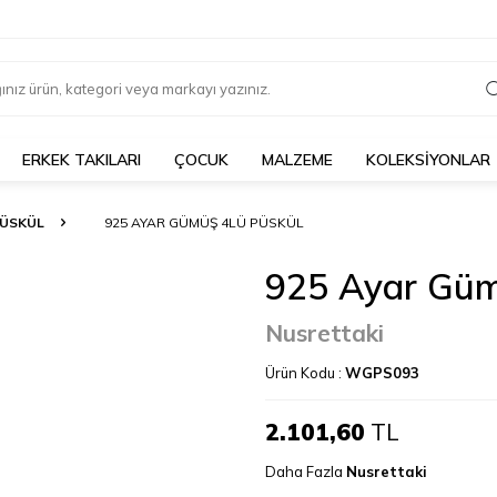
ERKEK TAKILARI
ÇOCUK
MALZEME
KOLEKSİYONLAR
ÜSKÜL
925 AYAR GÜMÜŞ 4LÜ PÜSKÜL
925 Ayar Güm
Nusrettaki
Ürün Kodu :
WGPS093
2.101,60
TL
Daha Fazla
Nusrettaki