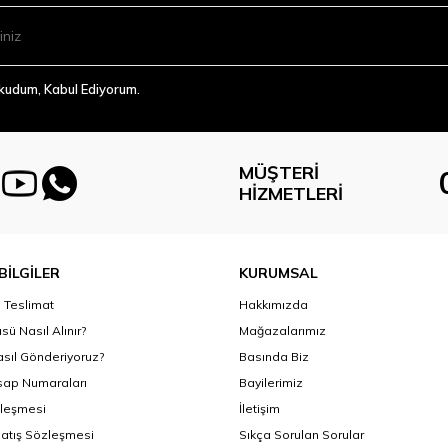
Okudum, Kabul Ediyorum.
MÜŞTERI
HIZMETLERI
BİLGİLER
KURUMSAL
Teslimat
Hakkımızda
sü Nasıl Alınır?
Mağazalarımız
asıl Gönderiyoruz?
Basında Biz
ap Numaraları
Bayilerimiz
zleşmesi
İletişim
Satış Sözleşmesi
Sıkça Sorulan Sorular