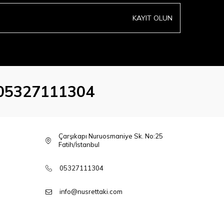
KAYIT OLUN
05327111304
Çarşıkapı Nuruosmaniye Sk. No:25
Fatih/İstanbul
05327111304
info@nusrettaki.com