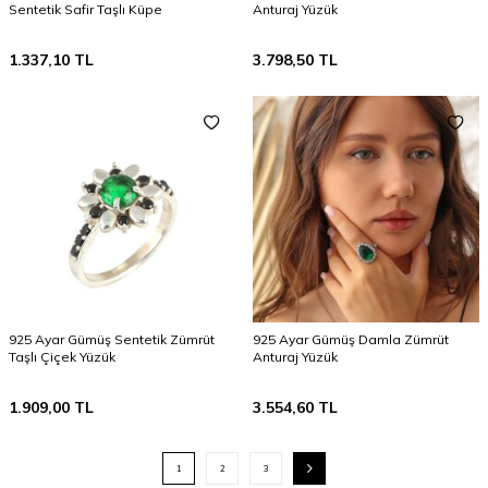
Sentetik Safir Taşlı Küpe
Anturaj Yüzük
1.337,10
TL
3.798,50
TL
925 Ayar Gümüş Sentetik Zümrüt
925 Ayar Gümüş Damla Zümrüt
Taşlı Çiçek Yüzük
Anturaj Yüzük
1.909,00
TL
3.554,60
TL
1
2
3