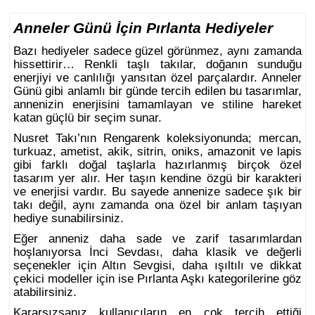
Anneler Günü İçin Pırlanta Hediyeler
Bazı hediyeler sadece güzel görünmez, aynı zamanda
hissettirir… Renkli taşlı takılar, doğanın sunduğu
enerjiyi ve canlılığı yansıtan özel parçalardır. Anneler
Günü gibi anlamlı bir günde tercih edilen bu tasarımlar,
annenizin enerjisini tamamlayan ve stiline hareket
katan güçlü bir seçim sunar.
Nusret Takı’nın Rengarenk koleksiyonunda; mercan,
turkuaz, ametist, akik, sitrin, oniks, amazonit ve lapis
gibi farklı doğal taşlarla hazırlanmış birçok özel
tasarım yer alır. Her taşın kendine özgü bir karakteri
ve enerjisi vardır. Bu sayede annenize sadece şık bir
takı değil, aynı zamanda ona özel bir anlam taşıyan
hediye sunabilirsiniz.
Eğer anneniz daha sade ve zarif tasarımlardan
hoşlanıyorsa
İnci Sevdası
, daha klasik ve değerli
seçenekler için
Altın Sevgisi
, daha ışıltılı ve dikkat
çekici modeller için ise
Pırlanta Aşkı
kategorilerine göz
atabilirsiniz.
Kararsızsanız kullanıcıların en çok tercih ettiği