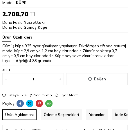
Model :
KÜPE
2.708,70
TL
Daha Fazla
Nusrettaki
Daha Fazla
Gümüş Küpe
Ürün Özellikleri
Gümüş küpe 925 ayar gümüşten yapılmıştır. Dikdörtgen çift sıra anturaj
model küpe 2,9 cm'ye 1,2 cm boyutlarındadır. Zümrüt renk taşı 0,7
cm'ye 0,5 cm boyutlarındadır. Küpe beyaz ve zümrüt renk zirkon
taşlıdır. Ağırlığı 4,88 gramdır.
ADET
Beğen
Listeye Ekle
Yorum Yap
Fiyat Alarmı
Paylaş
Ürün Açıklaması
Ödeme Seçenekleri
Yorumlar
İade Koş