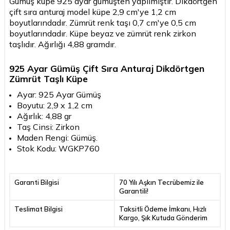
Gümüş küpe 925 ayar gümüşten yapılmıştır. Dikdörtgen
çift sıra anturaj model küpe 2,9 cm'ye 1,2 cm
boyutlarındadır. Zümrüt renk taşı 0,7 cm'ye 0,5 cm
boyutlarındadır. Küpe beyaz ve zümrüt renk zirkon
taşlıdır. Ağırlığı 4,88 gramdır.
925 Ayar Gümüş Çift Sıra Anturaj Dikdörtgen
Zümrüt Taşlı Küpe
Ayar: 925 Ayar Gümüş
Boyutu: 2,9 x 1,2 cm
Ağırlık: 4,88 gr
Taş Cinsi: Zirkon
Maden Rengi: Gümüş.
Stok Kodu: WGKP760
Garanti Bilgisi
70 Yılı Aşkın Tecrübemiz ile
Garantili!
Teslimat Bilgisi
Taksitli Ödeme İmkanı, Hızlı
Kargo, Şık Kutuda Gönderim