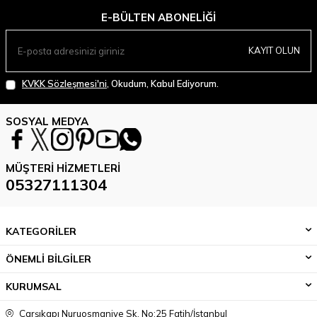
E-BÜLTEN ABONELIĞI
KAYIT OLUN
KVKK Sözleşmesi'ni
, Okudum, Kabul Ediyorum.
SOSYAL MEDYA
MÜŞTERI HIZMETLERI
05327111304
KATEGORİLER
ÖNEMLİ BİLGİLER
KURUMSAL
Çarşıkapı Nuruosmaniye Sk. No:25 Fatih/İstanbul