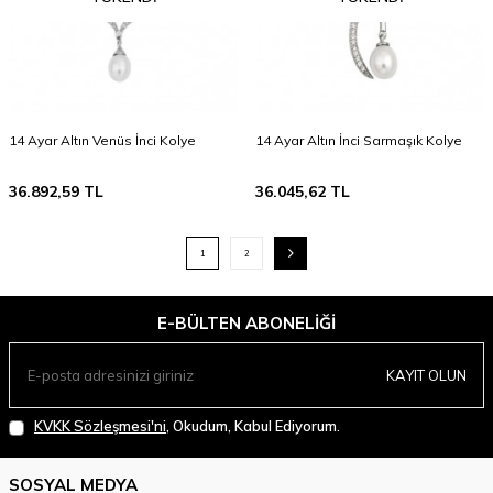
14 Ayar Altın Venüs İnci Kolye
14 Ayar Altın İnci Sarmaşık Kolye
36.892,59
TL
36.045,62
TL
1
2
E-BÜLTEN ABONELIĞI
KAYIT OLUN
KVKK Sözleşmesi'ni
, Okudum, Kabul Ediyorum.
SOSYAL MEDYA