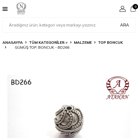
0
ARA
ANASAYFA
TÜM KATEGORİLER >
MALZEME
TOP BONCUK
GÜMÜŞ TOP, BONCUK - BD266