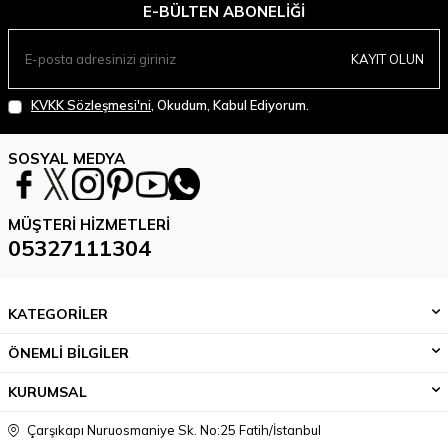
E-BÜLTEN ABONELIĞI
KAYIT OLUN
KVKK Sözleşmesi'ni
, Okudum, Kabul Ediyorum.
SOSYAL MEDYA
MÜŞTERI HIZMETLERI
05327111304
KATEGORİLER
ÖNEMLİ BİLGİLER
KURUMSAL
Çarşıkapı Nuruosmaniye Sk. No:25 Fatih/İstanbul