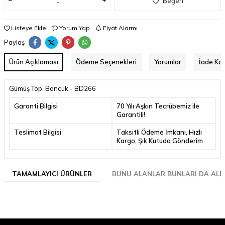
Beğen
Listeye Ekle
Yorum Yap
Fiyat Alarmı
Paylaş
Ürün Açıklaması
Ödeme Seçenekleri
Yorumlar
İade Koş
Gümüş Top, Boncuk - BD266
Garanti Bilgisi
70 Yılı Aşkın Tecrübemiz ile
Garantili!
Teslimat Bilgisi
Taksitli Ödeme İmkanı, Hızlı
Kargo, Şık Kutuda Gönderim
TAMAMLAYICI ÜRÜNLER
BUNU ALANLAR BUNLARI DA ALD