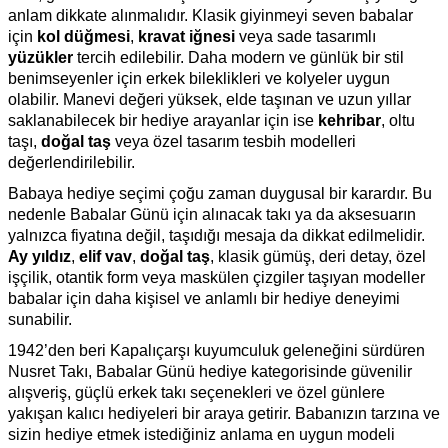
anlam dikkate alınmalıdır. Klasik giyinmeyi seven babalar
için
kol düğmesi
,
kravat iğnesi
veya sade tasarımlı
yüzükler
tercih edilebilir. Daha modern ve günlük bir stil
benimseyenler için erkek bileklikleri ve kolyeler uygun
olabilir. Manevi değeri yüksek, elde taşınan ve uzun yıllar
saklanabilecek bir hediye arayanlar için ise
kehribar
, oltu
taşı,
doğal taş
veya özel tasarım tesbih modelleri
değerlendirilebilir.
Babaya hediye seçimi çoğu zaman duygusal bir karardır. Bu
nedenle Babalar Günü için alınacak takı ya da aksesuarın
yalnızca fiyatına değil, taşıdığı mesaja da dikkat edilmelidir.
Ay yıldız
,
elif vav
,
doğal taş
, klasik gümüş, deri detay, özel
işçilik, otantik form veya maskülen çizgiler taşıyan modeller
babalar için daha kişisel ve anlamlı bir hediye deneyimi
sunabilir.
1942’den beri Kapalıçarşı kuyumculuk geleneğini sürdüren
Nusret Takı, Babalar Günü hediye kategorisinde güvenilir
alışveriş, güçlü erkek takı seçenekleri ve özel günlere
yakışan kalıcı hediyeleri bir araya getirir. Babanızın tarzına ve
sizin hediye etmek istediğiniz anlama en uygun modeli