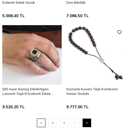
Kalemli Erkek Yüzük
Deri Bileklik
5.008,40
TL
7.086,50
TL
925 Ayar Gümüş Dikdörtgen
Dumanlı Kuvars Taşlı Komboloi
Lacivert Taşlı El Kalemli Erkek
Yunan Tesbihi
Yüzüğü
9.520,20
TL
9.777,00
TL
1
2
3
…