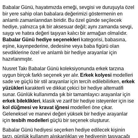
Babalar Günü, hayatımızda emeği, sevgisi ve duruşuyla özel
bir yere sahip olan babalara değerimizi göstermenin en
anlamlı zamanlarından biridir. Bu özel günde seçilecek
hediye, yalnızca şık bir aksesuar değil; aynı zamanda sevgi,
saygı ve hatıra değeri taşıyan kalıcı bir armağan olmalıdır.
Babalar Günü hediye seçenekleri
kategorisi, babasına,
eşine, kayınpederine, dedesine veya baba figürü olan
sevdiklerine özel ve anlamlı bir hediye arayanlar için
hazırlanmıştır.
Nusret Takı Babalar Günü koleksiyonunda erkek tarzına
uygun birçok farklı seçenek yer alır.
Erkek kolyesi
modelleri
sade ve güçlü bir stil arayanlar için tercih edilebilirken,
erkek
yüzükleri
karakterli ve dikkat çekici bir hediye alternatifi
sunar. Günlük kullanımda şık bir tamamlayıcı arayanlar için
erkek bileklikleri
, klasik ve zarif bir hediye isteyenler için ise
kol düğmesi ve kravat iğnesi
modelleri öne çıkar.
Geleneksel ve manevi değeri yüksek bir hediye arayanlar
için
tesbih
modelleri
güçlü bir seçenek oluşturur.
Babalar Günü hediyesi seçerken hediye edilecek kişinin
tarzı, günlük kullanım alışkanlıkları ve hediyenin taşıyacağı