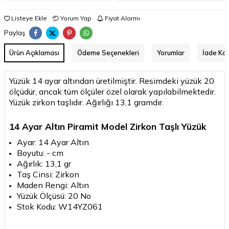
Listeye Ekle
Yorum Yap
Fiyat Alarmı
Paylaş
Ürün Açıklaması
Ödeme Seçenekleri
Yorumlar
İade Koş
Yüzük 14 ayar altından üretilmiştir. Resimdeki yüzük 20
ölçüdür, ancak tüm ölçüler özel olarak yapılabilmektedir.
Yüzük zirkon taşlıdır. Ağırlığı 13,1 gramdır.
14 Ayar Altın Piramit Model Zirkon Taşlı Yüzük
Ayar: 14 Ayar Altın
Boyutu: - cm
Ağırlık: 13,1 gr
Taş Cinsi: Zirkon
Maden Rengi: Altın
Yüzük Ölçüsü: 20 No
Stok Kodu: W14YZ061