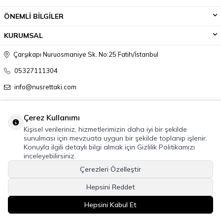
ÖNEMLİ BİLGİLER
KURUMSAL
Çarşıkapı Nuruosmaniye Sk. No:25 Fatih/İstanbul
05327111304
info@nusrettaki.com
Çerez Kullanımı
Kişisel verileriniz, hizmetlerimizin daha iyi bir şekilde
sunulması için mevzuata uygun bir şekilde toplanıp işlenir.
Konuyla ilgili detaylı bilgi almak için Gizlilik Politikamızı
inceleyebilirsiniz.
Çerezleri Özelleştir
Hepsini Reddet
Hepsini Kabul Et
ŞIMDI SATIN AL
T
-Soft
E-Ticaret
Sistemleriyle Hazırlanmıştır.