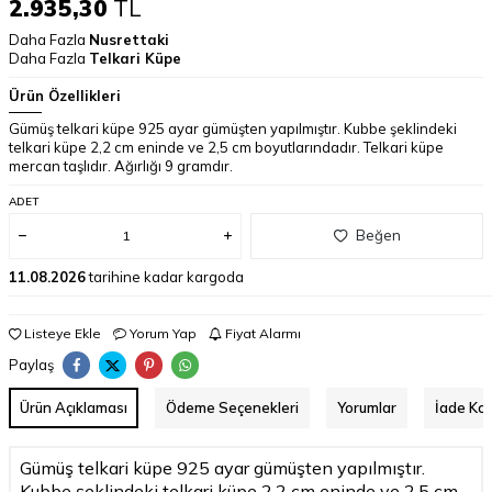
2.935,30
TL
Daha Fazla
Nusrettaki
Daha Fazla
Telkari Küpe
Ürün Özellikleri
Gümüş telkari küpe 925 ayar gümüşten yapılmıştır. Kubbe şeklindeki
telkari küpe 2,2 cm eninde ve 2,5 cm boyutlarındadır. Telkari küpe
mercan taşlıdır. Ağırlığı 9 gramdır.
ADET
Beğen
11.08.2026
tarihine kadar kargoda
Listeye Ekle
Yorum Yap
Fiyat Alarmı
Paylaş
Ürün Açıklaması
Ödeme Seçenekleri
Yorumlar
İade Koş
Gümüş telkari küpe 925 ayar gümüşten yapılmıştır.
Kubbe şeklindeki telkari küpe 2,2 cm eninde ve 2,5 cm