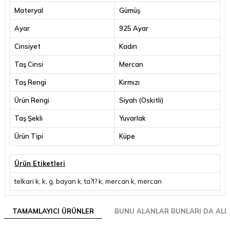
Materyal
Gümüş
Ayar
925 Ayar
Cinsiyet
Kadın
Taş Cinsi
Mercan
Taş Rengi
Kırmızı
Ürün Rengi
Siyah (Oskitli)
Taş Şekli
Yuvarlak
Ürün Tipi
Küpe
Ürün Etiketleri
telkari k
,
k
,
g
,
bayan k
,
ta?l? k
,
mercan k
,
mercan
TAMAMLAYICI ÜRÜNLER
BUNU ALANLAR BUNLARI DA ALD