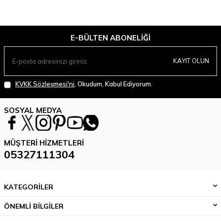
E-BÜLTEN ABONELIĞI
KAYIT OLUN
KVKK Sözleşmesi'ni
, Okudum, Kabul Ediyorum.
SOSYAL MEDYA
MÜŞTERI HIZMETLERI
05327111304
KATEGORİLER
ÖNEMLİ BİLGİLER