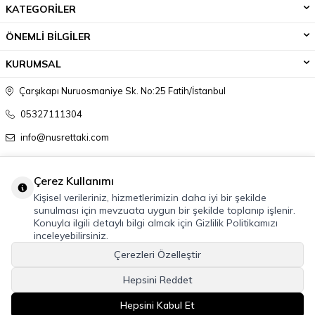
KATEGORİLER
ÖNEMLİ BİLGİLER
KURUMSAL
Çarşıkapı Nuruosmaniye Sk. No:25 Fatih/İstanbul
05327111304
info@nusrettaki.com
Çerez Kullanımı
Kişisel verileriniz, hizmetlerimizin daha iyi bir şekilde
sunulması için mevzuata uygun bir şekilde toplanıp işlenir.
Konuyla ilgili detaylı bilgi almak için Gizlilik Politikamızı
inceleyebilirsiniz.
Çerezleri Özelleştir
Hepsini Reddet
Hepsini Kabul Et
ŞIMDI SATIN AL