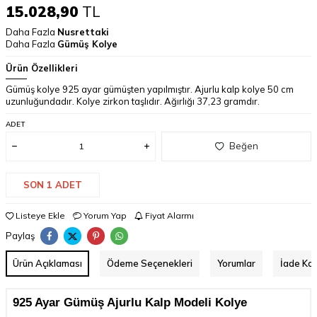
15.028,90
TL
Daha Fazla
Nusrettaki
Daha Fazla
Gümüş Kolye
Ürün Özellikleri
Gümüş kolye 925 ayar gümüşten yapılmıştır. Ajurlu kalp kolye 50 cm
uzunluğundadır. Kolye zirkon taşlıdır. Ağırlığı 37,23 gramdır.
ADET
Beğen
SON 1 ADET
Listeye Ekle
Yorum Yap
Fiyat Alarmı
Paylaş
Ürün Açıklaması
Ödeme Seçenekleri
Yorumlar
İade Koş
925 Ayar Gümüş Ajurlu Kalp Modeli Kolye