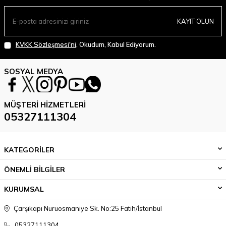
KAYIT OLUN
KVKK Sözleşmesi'ni
, Okudum, Kabul Ediyorum.
SOSYAL MEDYA
MÜŞTERI HIZMETLERI
05327111304
KATEGORİLER
ÖNEMLİ BİLGİLER
KURUMSAL
Çarşıkapı Nuruosmaniye Sk. No:25 Fatih/İstanbul
05327111304