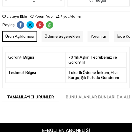
Beğen
Listeye Ekle
Yorum Yap
Fiyat Alarmı
Paylaş
Ürün Açıklaması
Ödeme Seçenekleri
Yorumlar
İade Koş
Garanti Bilgisi
70 Yılı Aşkın Tecrübemiz ile
Garantili!
Teslimat Bilgisi
Taksitli Ödeme İmkanı, Hızlı
Kargo, Şık Kutuda Gönderim
TAMAMLAYICI ÜRÜNLER
BUNU ALANLAR BUNLARI DA ALD
E-BÜLTEN ABONELIĞI