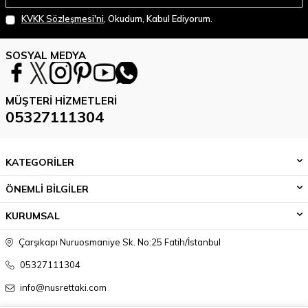
KVKK Sözleşmesi'ni
, Okudum, Kabul Ediyorum.
SOSYAL MEDYA
MÜŞTERI HIZMETLERI
05327111304
KATEGORİLER
ÖNEMLİ BİLGİLER
KURUMSAL
Çarşıkapı Nuruosmaniye Sk. No:25 Fatih/İstanbul
05327111304
info@nusrettaki.com