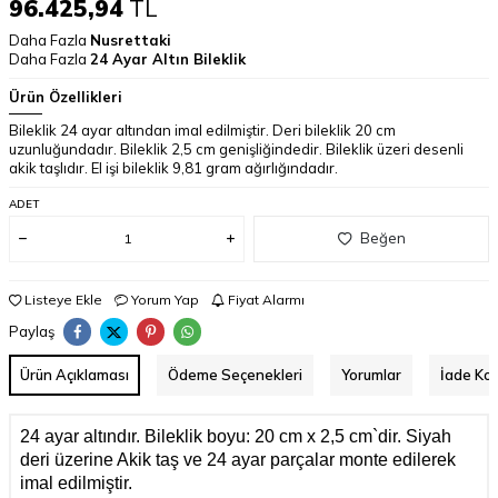
96.425,94
TL
Daha Fazla
Nusrettaki
Daha Fazla
24 Ayar Altın Bileklik
Ürün Özellikleri
Bileklik 24 ayar altından imal edilmiştir. Deri bileklik 20 cm
uzunluğundadır. Bileklik 2,5 cm genişliğindedir. Bileklik üzeri desenli
akik taşlıdır. El işi bileklik 9,81 gram ağırlığındadır.
ADET
Beğen
Listeye Ekle
Yorum Yap
Fiyat Alarmı
Paylaş
Ürün Açıklaması
Ödeme Seçenekleri
Yorumlar
İade Koş
24 ayar altındır. Bileklik boyu: 20 cm x 2,5 cm`dir. Siyah
deri üzerine Akik taş ve 24 ayar parçalar monte edilerek
imal edilmiştir.