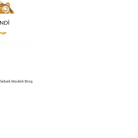
NDI
elebek Modeli Broş