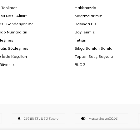
Teslimat
Hakkımızda
sü Nasıl Alınır?
Mağazalarımız
asıl Gönderiyoruz?
Basında Biz
ap Numaraları
Bayilerimiz
zleşmesi
İletişim
Satış Sözleşmesi
Sıkça Sorulan Sorular
 İade Koşulları
Toptan Satış Başvuru
 Güvenlik
BLOG