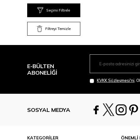
Seçimi Filtrele
Filtreyi Temizle
E-BÜLTEN
ABONELIĞI
KVKK Sözleşmesi'ni
, 
SOSYAL MEDYA
KATEGORİLER
ÖNEMLİ 