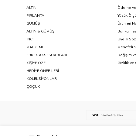
ALTIN
Ödeme ve 
PIRLANTA
Yüzük Ölçü
GÜMÜŞ
Ürünleri N
ALTIN & GÜMÜŞ
Banka Hes
İNCİ
Üyelik Sö
MALZEME
Mesafeli 
ERKEK AKSESUARLARI
Değişim ve
KİŞİYE ÖZEL
Gizlilik Ve
HEDİYE ÖNERİLERİ
KOLEKSİYONLAR
ÇOÇUK