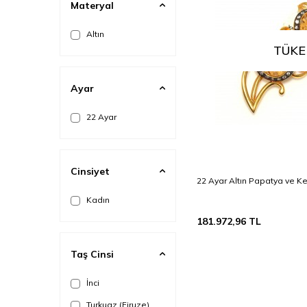
Materyal
Altın
TÜKE
Ayar
22 Ayar
Cinsiyet
22 Ayar Altın Papatya ve K
Kadın
181.972,96
TL
Taş Cinsi
İnci
Turkuaz (Firuze)