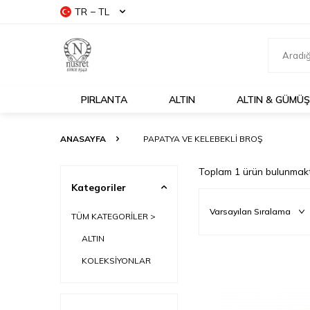
TR − TL
PIRLANTA
ALTIN
ALTIN & GÜMÜŞ
ANASAYFA
PAPATYA VE KELEBEKLI BROŞ
Toplam
1
ürün bulunmakt
Kategoriler
TÜM KATEGORİLER >
ALTIN
KOLEKSİYONLAR