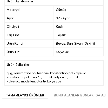
Ürün Açıklaması
Materyal
Gümüş
Ayar
925 Ayar
Cinsiyet
Kadın
Taş Cinsi
Taşsız
Ürün Rengi
Beyaz, Sarı, Siyah (Oskitli)
Ürün Tipi
Kolye Ucu
Ürün Etiketleri
g
,
g
,
konstantino pol tasar?m
,
konstantino pol kolye ucu
,
konstantinopol tasar?m
,
otantik kolye ucu
,
otantik g
,
kolye ucu modelleri
,
otantik kolye ucu
TAMAMLAYICI ÜRÜNLER
BUNU ALANLAR BUNLARI DA ALD