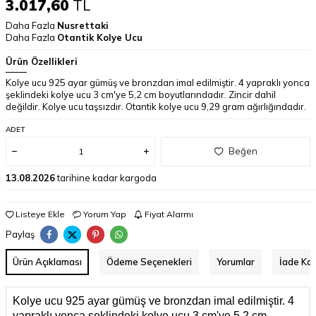
3.017,60
TL
Daha Fazla
Nusrettaki
Daha Fazla
Otantik Kolye Ucu
Ürün Özellikleri
Kolye ucu 925 ayar gümüş ve bronzdan imal edilmiştir. 4 yapraklı yonca
şeklindeki kolye ucu 3 cm'ye 5,2 cm boyutlarındadır. Zincir dahil
değildir. Kolye ucu taşsızdır. Otantik kolye ucu 9,29 gram ağırlığındadır.
ADET
Beğen
13.08.2026
tarihine kadar kargoda
Listeye Ekle
Yorum Yap
Fiyat Alarmı
Paylaş
Ürün Açıklaması
Ödeme Seçenekleri
Yorumlar
İade Koş
Kolye ucu 925 ayar gümüş ve bronzdan imal edilmiştir. 4
yapraklı yonca şeklindeki kolye ucu 3 cm'ye 5,2 cm