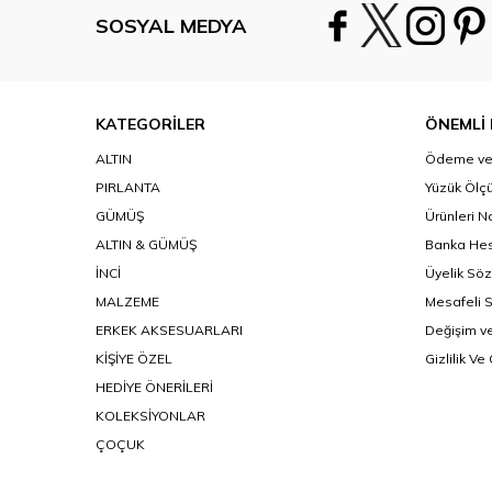
SOSYAL MEDYA
KATEGORİLER
ÖNEMLİ 
ALTIN
Ödeme ve 
PIRLANTA
Yüzük Ölçü
GÜMÜŞ
Ürünleri N
ALTIN & GÜMÜŞ
Banka Hes
İNCİ
Üyelik Sö
MALZEME
Mesafeli 
ERKEK AKSESUARLARI
Değişim ve
KİŞİYE ÖZEL
Gizlilik Ve
HEDİYE ÖNERİLERİ
KOLEKSİYONLAR
ÇOÇUK