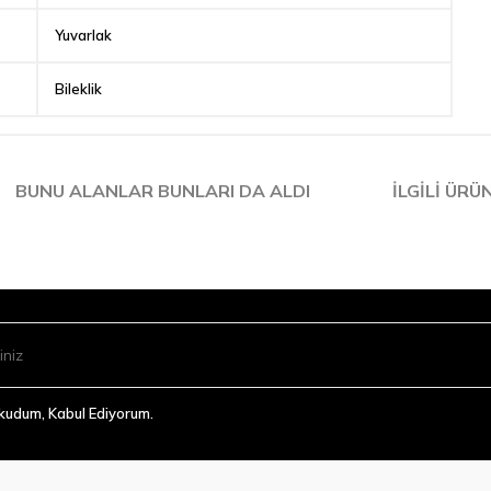
Yuvarlak
Bileklik
BUNU ALANLAR BUNLARI DA ALDI
İLGILI ÜRÜ
Okudum, Kabul Ediyorum.