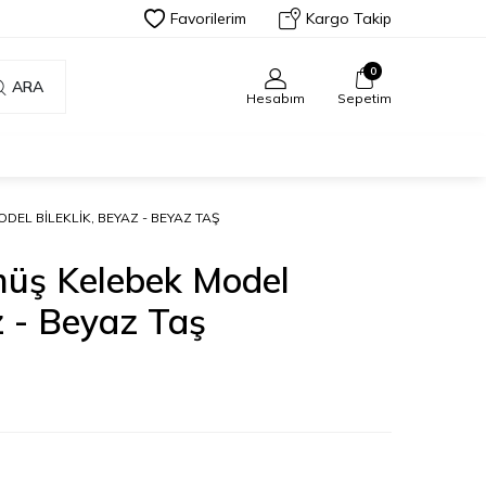
Favorilerim
Kargo Takip
0
ARA
Hesabım
Sepetim
DEL BILEKLIK, BEYAZ - BEYAZ TAŞ
üş Kelebek Model
z - Beyaz Taş