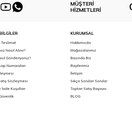
MÜŞTERI
HIZMETLERI
BİLGİLER
KURUMSAL
Teslimat
Hakkımızda
sü Nasıl Alınır?
Mağazalarımız
asıl Gönderiyoruz?
Basında Biz
ap Numaraları
Bayilerimiz
zleşmesi
İletişim
Satış Sözleşmesi
Sıkça Sorulan Sorular
 İade Koşulları
Toptan Satış Başvuru
 Güvenlik
BLOG