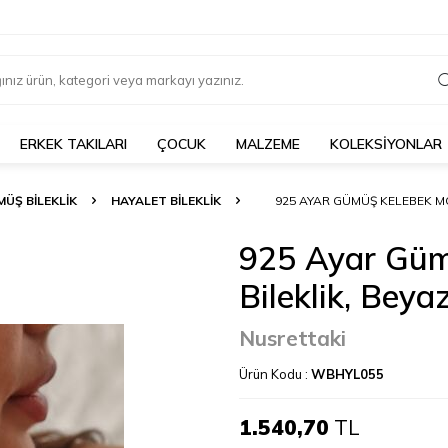
ERKEK TAKILARI
ÇOCUK
MALZEME
KOLEKSİYONLAR
ÜŞ BILEKLIK
HAYALET BILEKLIK
925 AYAR GÜMÜŞ KELEBEK MO
925 Ayar Güm
Bileklik, Beya
Nusrettaki
Ürün Kodu :
WBHYL055
1.540,70
TL