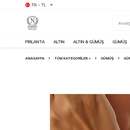
TR − TL
PIRLANTA
ALTIN
ALTIN & GÜMÜŞ
GÜMÜŞ
ANASAYFA
TÜM KATEGORİLER >
GÜMÜŞ
GÜM