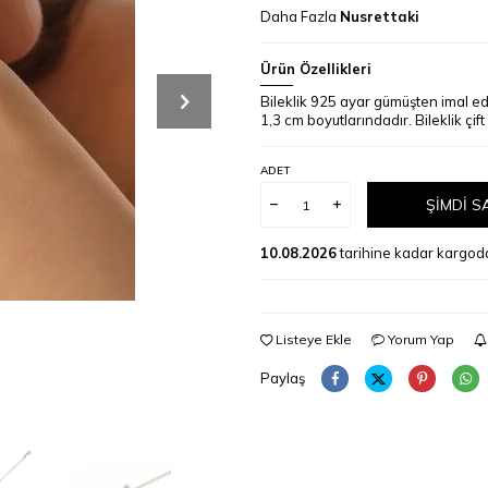
Daha Fazla
Nusrettaki
Ürün Özellikleri
Bileklik 925 ayar gümüşten imal edi
1,3 cm boyutlarındadır. Bileklik çift 
ADET
ŞIMDI S
10.08.2026
tarihine kadar kargod
Listeye Ekle
Yorum Yap
Paylaş