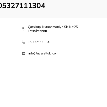
05327111304
Çarşıkapı Nuruosmaniye Sk. No:25
Fatih/İstanbul
05327111304
info@nusrettaki.com