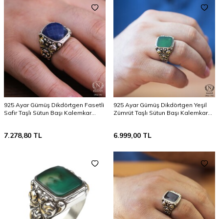
925 Ayar Gümüş Dikdörtgen Fasetli
925 Ayar Gümüş Dikdörtgen Yeşil
Safir Taşlı Sütun Başı Kalemkar
Zümrüt Taşlı Sütun Başı Kalemkar
Erkek Yüzüğü
Erkek Yüzüğü
7.278,80
TL
6.999,00
TL