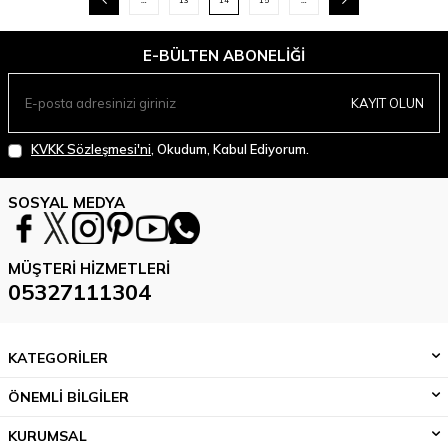
…
13
14
15
…
E-BÜLTEN ABONELIĞI
KAYIT OLUN
KVKK Sözleşmesi'ni
, Okudum, Kabul Ediyorum.
SOSYAL MEDYA
MÜŞTERI HIZMETLERI
05327111304
KATEGORİLER
ÖNEMLİ BİLGİLER
KURUMSAL