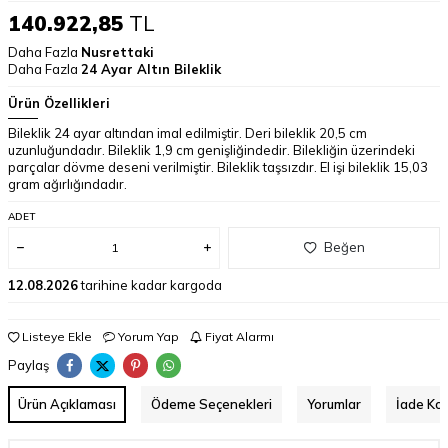
140.922,85
TL
Daha Fazla
Nusrettaki
Daha Fazla
24 Ayar Altın Bileklik
Ürün Özellikleri
Bileklik 24 ayar altından imal edilmiştir. Deri bileklik 20,5 cm
uzunluğundadır. Bileklik 1,9 cm genişliğindedir. Bilekliğin üzerindeki
parçalar dövme deseni verilmiştir. Bileklik taşsızdır. El işi bileklik 15,03
gram ağırlığındadır.
ADET
Beğen
12.08.2026
tarihine kadar kargoda
Listeye Ekle
Yorum Yap
Fiyat Alarmı
Paylaş
Ürün Açıklaması
Ödeme Seçenekleri
Yorumlar
İade Koş