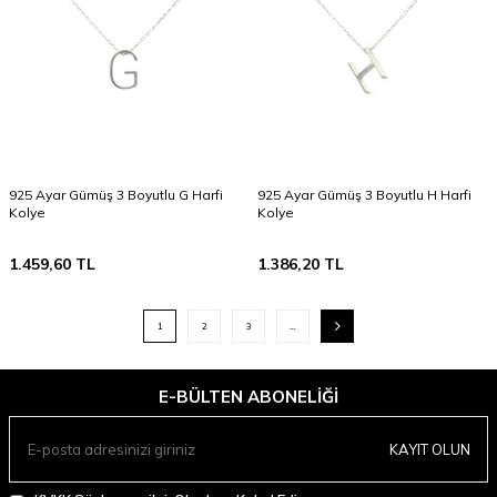
925 Ayar Gümüş 3 Boyutlu G Harfi
925 Ayar Gümüş 3 Boyutlu H Harfi
Kolye
Kolye
1.459,60
TL
1.386,20
TL
1
2
3
…
E-BÜLTEN ABONELIĞI
KAYIT OLUN