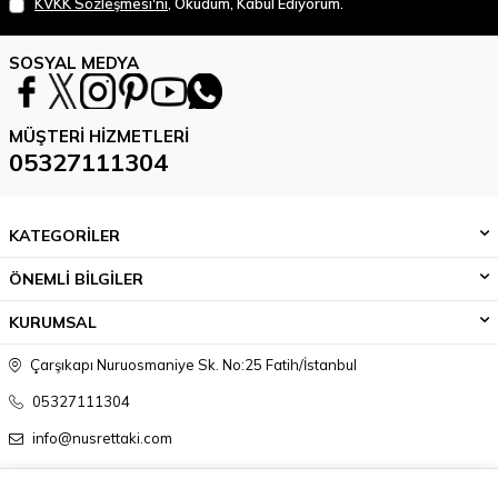
KVKK Sözleşmesi'ni
, Okudum, Kabul Ediyorum.
SOSYAL MEDYA
MÜŞTERI HIZMETLERI
05327111304
KATEGORİLER
ÖNEMLİ BİLGİLER
KURUMSAL
Çarşıkapı Nuruosmaniye Sk. No:25 Fatih/İstanbul
05327111304
info@nusrettaki.com