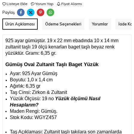
Listeye Ekle
Yorum Yap
Fiyat Alarmı
Paylaş
Ürün Açıklaması
Ödeme Seçenekleri
Yorumlar
İade Koş
925 ayar gümüştür. 19 x 22 mm ebadında 10 x 14 mm
zultanit taşlı 19 ölçü kenarları baget taşlı beyaz renk
yüzüktür. Gramı: 6,35 gr.
Gümüş Oval Zultanit Taşlı Baget Yüzük
Ayar: 925 Ayar Gümüş
Boyutu: 1,0 x 1,4 cm
Ağırlık: 6,35 gr
Taş Cinsi: Zirkon & Zultanit
Yüzük Ölçüsü: 19 no
Yüzük ölçümü Nasıl
Hesaplarım?
Maden Rengi: Gümüş.
Stok Kodu: WGYZ457
Taş Açıklaması:
Zultanit taşlı takılara son zamanlarda