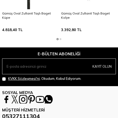
Gümüş Oval Zultanit Taşlı Baget
Gümüş Oval Zultanit Taşlı Baget
Küpe
Kolye
4.818,40
TL
3.392,80
TL
E-BÜLTEN ABONELIĞI
KAYIT OLUN
KVKK Sözleşmesi'ni
, Okudum, Kabul Ediyorum.
SOSYAL MEDYA
MÜŞTERI HIZMETLERI
05327111304