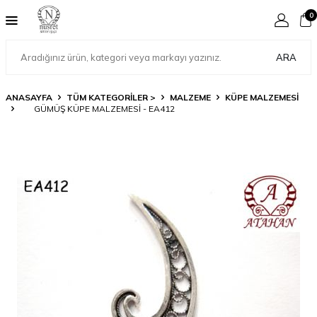
0
ARA
ANASAYFA
TÜM KATEGORİLER >
MALZEME
KÜPE MALZEMESI
GÜMÜŞ KÜPE MALZEMESI - EA412