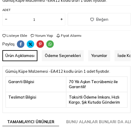
Gümüş Küpe Malzemesi -EA412 kodlu ürün 1 adet fiyatıdır.
ADET
Beğen
Listeye Ekle
Yorum Yap
Fiyat Alarmı
Paylaş
Ürün Açıklaması
Ödeme Seçenekleri
Yorumlar
İade Koş
Gümüş Küpe Malzemesi -EA412 kodlu ürün 1 adet fiyatıdır.
Garanti Bilgisi
70 Yılı Aşkın Tecrübemiz ile
Garantili!
Teslimat Bilgisi
Taksitli Ödeme İmkanı, Hızlı
Kargo, Şık Kutuda Gönderim
TAMAMLAYICI ÜRÜNLER
BUNU ALANLAR BUNLARI DA ALD