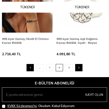
TÜKENDI
TÜKENDI
999 Ayar Gümüş Oksitli El Örmesi
999 Ayar Gümüş Aşk Düğümü
Kazaz Bileklik
Kazaz Bileklik, Siyah - Beyaz
2.716,40
TL
4.091,80
TL
…
7
8
9
E-BÜLTEN ABONELIĞI
KAYIT OLUN
KVKK Sözleşmesi'ni
, Okudum, Kabul Ediyorum.