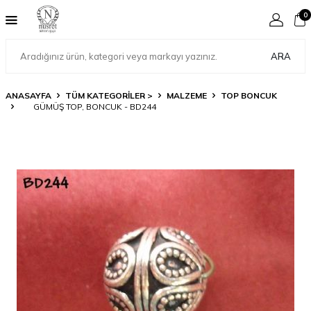
0
ARA
ANASAYFA
TÜM KATEGORİLER >
MALZEME
TOP BONCUK
GÜMÜŞ TOP, BONCUK - BD244