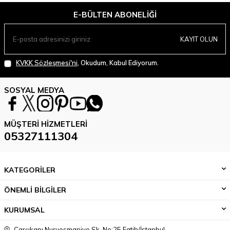
E-BÜLTEN ABONELIĞI
KAYIT OLUN
KVKK Sözleşmesi'ni
, Okudum, Kabul Ediyorum.
SOSYAL MEDYA
MÜŞTERI HIZMETLERI
05327111304
KATEGORİLER
ÖNEMLİ BİLGİLER
KURUMSAL
Çarşıkapı Nuruosmaniye Sk. No:25 Fatih/İstanbul