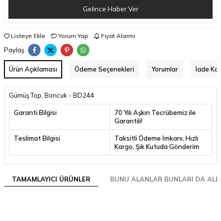
Gelince Haber Ver
Listeye Ekle
Yorum Yap
Fiyat Alarmı
Paylaş
Ürün Açıklaması
Ödeme Seçenekleri
Yorumlar
İade Koş
Gümüş Top, Boncuk - BD244
Garanti Bilgisi
70 Yılı Aşkın Tecrübemiz ile
Garantili!
Teslimat Bilgisi
Taksitli Ödeme İmkanı, Hızlı
Kargo, Şık Kutuda Gönderim
TAMAMLAYICI ÜRÜNLER
BUNU ALANLAR BUNLARI DA ALD