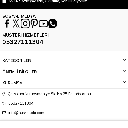
KVKK Sözleşmesi'ni
, Okudum, Kabul Ediyorum.
SOSYAL MEDYA
MÜŞTERI HIZMETLERI
05327111304
KATEGORİLER
ÖNEMLİ BİLGİLER
KURUMSAL
Çarşıkapı Nuruosmaniye Sk. No:25 Fatih/İstanbul
05327111304
info@nusrettaki.com