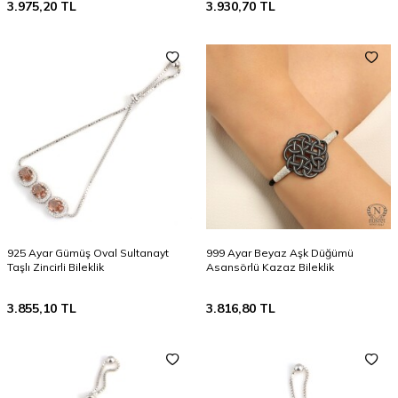
3.975,20
TL
3.930,70
TL
925 Ayar Gümüş Oval Sultanayt
999 Ayar Beyaz Aşk Düğümü
Taşlı Zincirli Bileklik
Asansörlü Kazaz Bileklik
3.855,10
TL
3.816,80
TL