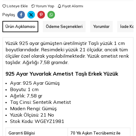
Listeye Ekle
Yorum Yap
Fiyat Alarmı
Paylaş
Ürün Açıklaması
Ödeme Seçenekleri
Yorumlar
İade Koş
Yüzük 925 ayar gümüşten üretilmiştir Taşlı yüzük 1 cm
boyutlarındadır. Resimdeki yüzük 21 ölçüdür, ancak tüm
ölçüler özel olarak yapılabilmektedir. Yüzük ametist renk
taşlıdır. Ağırlığı 7,58 gramdır.
925 Ayar Yuvarlak Ametist Taşlı Erkek Yüzük
Ayar: 925 Ayar Gümüş
Boyutu: 1 cm
Ağırlık: 7,58 gr
Taş Cinsi: Sentetik Ametist
Maden Rengi: Gümüş
Yüzük Ölçüsü: 21 No
Stok Kodu: WGEYZ1981
Garanti Bilgisi
70 Yılı Aşkın Tecrübemiz ile