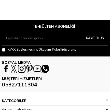
E-BÜLTEN ABONELIĞI
KAYIT OLUN
KVKK Sözleşmesi'ni
, Okudum, Kabul Ediyorum.
SOSYAL MEDYA
MÜŞTERI HIZMETLERI
05327111304
KATEGORİLER