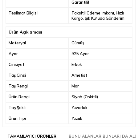
Garantili!
Teslimat Bilgisi
Taksitli Ödeme İmkanı, Hızlı
Kargo, Şık Kutuda Gönderim
Ürün Açıklaması
Materyal
Gümüş
Ayar
925 Ayar
Cinsiyet
Erkek
Taş Cinsi
Ametist
Taş Rengi
Mor
Ürün Rengi
Siyah (Oskitli)
Taş Şekli
Yuvarlak
Ürün Tipi
Yüzük
TAMAMLAYICI ÜRÜNLER
BUNU ALANLAR BUNLARI DA ALD