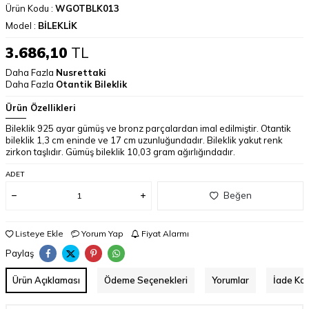
Ürün Kodu :
WGOTBLK013
Model :
BİLEKLİK
3.686,10
TL
Daha Fazla
Nusrettaki
Daha Fazla
Otantik Bileklik
Ürün Özellikleri
Bileklik 925 ayar gümüş ve bronz parçalardan imal edilmiştir. Otantik
bileklik 1,3 cm eninde ve 17 cm uzunluğundadır. Bileklik yakut renk
zirkon taşlıdır. Gümüş bileklik 10,03 gram ağırlığındadır.
ADET
Beğen
Listeye Ekle
Yorum Yap
Fiyat Alarmı
Paylaş
Ürün Açıklaması
Ödeme Seçenekleri
Yorumlar
İade Koş