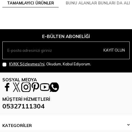
TAMAMLAYICI ÜRÜNLER
BUNU ALANLAR BUNLARI DA ALD
E-BÜLTEN ABONELIĞI
KAYIT OLUN
KVKK Sözleşmesi'ni
, Okudum, Kabul Ediyorum.
SOSYAL MEDYA
MÜŞTERI HIZMETLERI
05327111304
KATEGORİLER