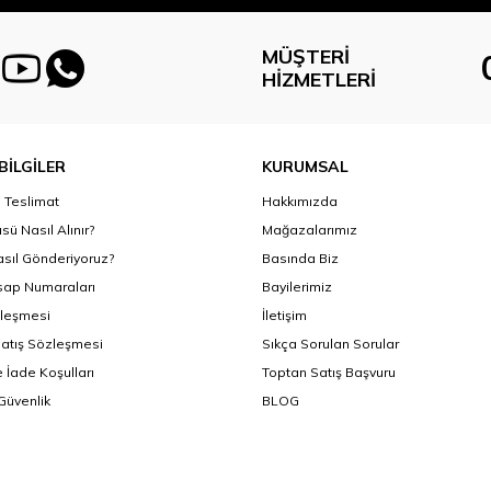
MÜŞTERI
HIZMETLERI
BİLGİLER
KURUMSAL
Teslimat
Hakkımızda
sü Nasıl Alınır?
Mağazalarımız
asıl Gönderiyoruz?
Basında Biz
ap Numaraları
Bayilerimiz
zleşmesi
İletişim
Satış Sözleşmesi
Sıkça Sorulan Sorular
 İade Koşulları
Toptan Satış Başvuru
 Güvenlik
BLOG