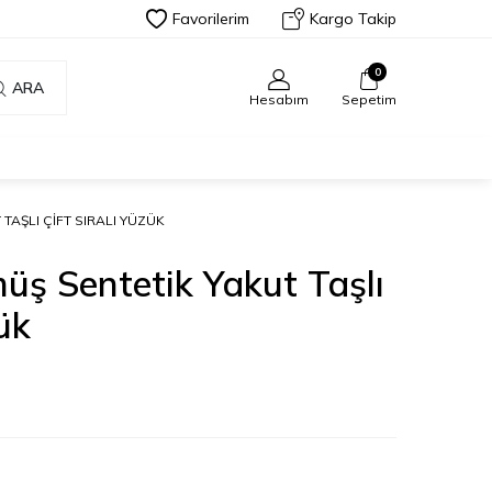
Favorilerim
Kargo Takip
0
ARA
Hesabım
Sepetim
TAŞLI ÇIFT SIRALI YÜZÜK
ş Sentetik Yakut Taşlı
zük