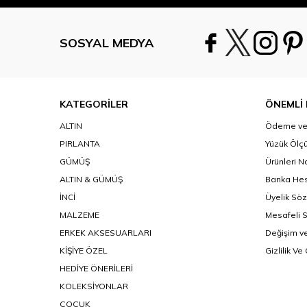
SOSYAL MEDYA
KATEGORİLER
ÖNEMLİ 
ALTIN
Ödeme ve 
PIRLANTA
Yüzük Ölçü
GÜMÜŞ
Ürünleri N
ALTIN & GÜMÜŞ
Banka Hes
İNCİ
Üyelik Sö
MALZEME
Mesafeli 
ERKEK AKSESUARLARI
Değişim ve
KİŞİYE ÖZEL
Gizlilik Ve
HEDİYE ÖNERİLERİ
KOLEKSİYONLAR
ÇOÇUK