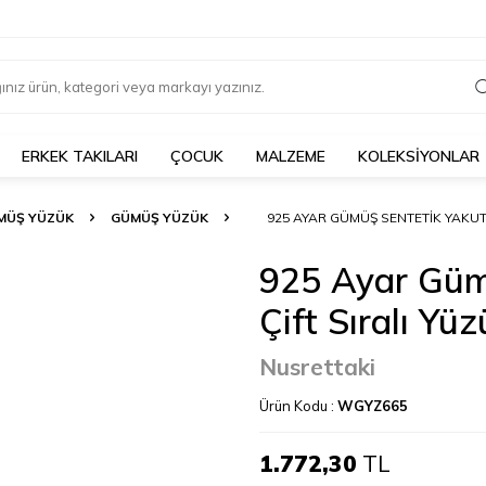
ERKEK TAKILARI
ÇOCUK
MALZEME
KOLEKSİYONLAR
MÜŞ YÜZÜK
GÜMÜŞ YÜZÜK
925 AYAR GÜMÜŞ SENTETIK YAKUT 
925 Ayar Gümü
Çift Sıralı Yü
Nusrettaki
Ürün Kodu :
WGYZ665
1.772,30
TL