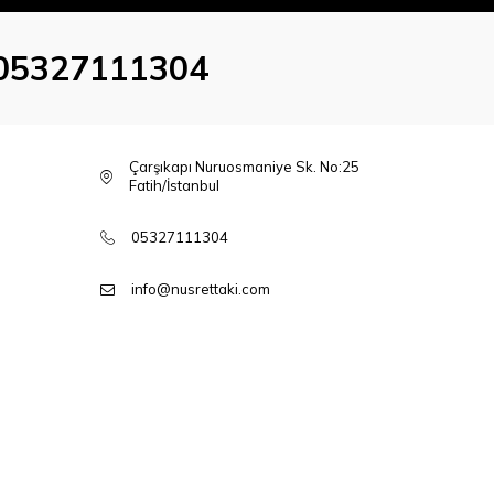
05327111304
Çarşıkapı Nuruosmaniye Sk. No:25
Fatih/İstanbul
05327111304
info@nusrettaki.com