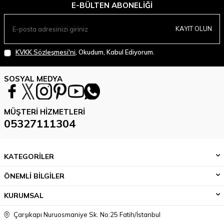
E-BÜLTEN ABONELIĞI
KAYIT OLUN
KVKK Sözleşmesi'ni
, Okudum, Kabul Ediyorum.
SOSYAL MEDYA
MÜŞTERI HIZMETLERI
05327111304
KATEGORİLER
ÖNEMLİ BİLGİLER
KURUMSAL
Çarşıkapı Nuruosmaniye Sk. No:25 Fatih/İstanbul