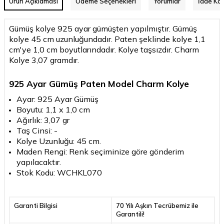
Ürün Açıklaması
Ödeme Seçenekleri
Yorumlar
İade Koş
Gümüş kolye 925 ayar gümüşten yapılmıştır. Gümüş
kolye 45 cm uzunluğundadır. Paten şeklinde kolye 1,1
cm'ye 1,0 cm boyutlarındadır. Kolye taşsızdır. Charm
Kolye 3,07 gramdır.
925 Ayar Gümüş Paten Model Charm Kolye
Ayar: 925 Ayar Gümüş
Boyutu: 1,1 x 1,0 cm
Ağırlık: 3,07 gr
Taş Cinsi: -
Kolye Uzunluğu: 45 cm.
Maden Rengi: Renk seçiminize göre gönderim
yapılacaktır.
Stok Kodu: WCHKL070
Garanti Bilgisi
70 Yılı Aşkın Tecrübemiz ile
Garantili!