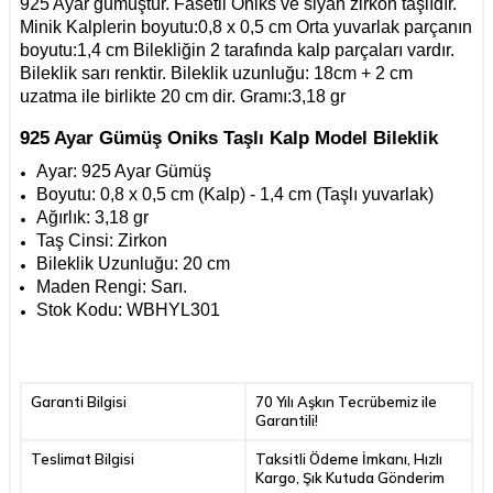
925 Ayar gümüştür. Fasetli Oniks ve siyah zirkon taşlıdır.
Minik Kalplerin boyutu:0,8 x 0,5 cm Orta yuvarlak parçanın
boyutu:1,4 cm Bilekliğin 2 tarafında kalp parçaları vardır.
Bileklik sarı renktir. Bileklik uzunluğu: 18cm + 2 cm
uzatma ile birlikte 20 cm dir. Gramı:3,18 gr
925 Ayar Gümüş Oniks Taşlı Kalp Model Bileklik
Ayar: 925 Ayar Gümüş
Boyutu: 0,8 x 0,5 cm (Kalp) - 1,4 cm (Taşlı yuvarlak)
Ağırlık: 3,18 gr
Taş Cinsi: Zirkon
Bileklik Uzunluğu: 20 cm
Maden Rengi:
Sarı.
Stok Kodu: WBHYL301
Garanti Bilgisi
70 Yılı Aşkın Tecrübemiz ile
Garantili!
Teslimat Bilgisi
Taksitli Ödeme İmkanı, Hızlı
Kargo, Şık Kutuda Gönderim