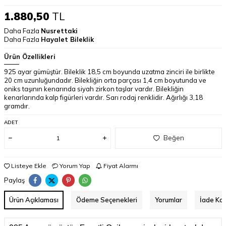
1.880,50
TL
Daha Fazla
Nusrettaki
Daha Fazla
Hayalet Bileklik
Ürün Özellikleri
925 ayar gümüştür. Bileklik 18,5 cm boyunda uzatma zinciri ile birlikte
20 cm uzunluğundadır. Bilekliğin orta parçası 1,4 cm boyutunda ve
oniks taşının kenarında siyah zirkon taşlar vardır. Bilekliğin
kenarlarında kalp figürleri vardır. Sarı rodaj renklidir. Ağırlığı 3,18
gramdır.
ADET
Beğen
Listeye Ekle
Yorum Yap
Fiyat Alarmı
Paylaş
Ürün Açıklaması
Ödeme Seçenekleri
Yorumlar
İade Koş