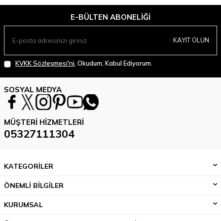
E-BÜLTEN ABONELIĞI
KAYIT OLUN
KVKK Sözleşmesi'ni
, Okudum, Kabul Ediyorum.
SOSYAL MEDYA
MÜŞTERI HIZMETLERI
05327111304
KATEGORİLER
ÖNEMLİ BİLGİLER
KURUMSAL