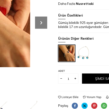
Daha Fazla
Nusrettaki
Ürün Özellikleri
Gümüş bileklik 925 ayar gümüşten ya
bileklik 17 cm uzunluğundadır. Gümüş
Ürünün Diğer Renkleri
ADET
ŞIMDI S
Listeye Ekle
Yorum Yap
Paylaş