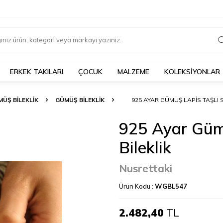
ERKEK TAKILARI
ÇOCUK
MALZEME
KOLEKSİYONLAR
ÜŞ BILEKLIK
GÜMÜŞ BILEKLIK
925 AYAR GÜMÜŞ LAPIS TAŞLI S
925 Ayar Gümü
Bileklik
Nusrettaki
Ürün Kodu :
WGBL547
2.482,40
TL