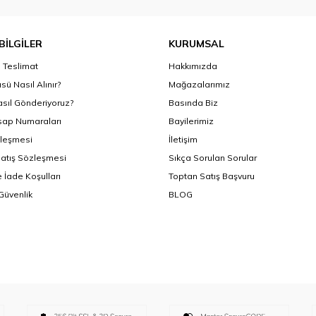
BİLGİLER
KURUMSAL
Teslimat
Hakkımızda
sü Nasıl Alınır?
Mağazalarımız
asıl Gönderiyoruz?
Basında Biz
ap Numaraları
Bayilerimiz
zleşmesi
İletişim
Satış Sözleşmesi
Sıkça Sorulan Sorular
 İade Koşulları
Toptan Satış Başvuru
 Güvenlik
BLOG