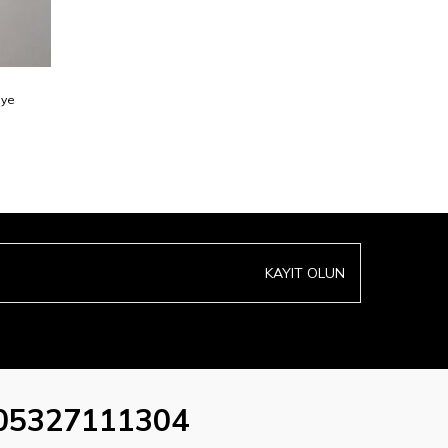
lye
KAYIT OLUN
05327111304