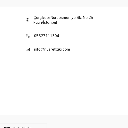
Çarşıkapı Nuruosmaniye Sk. No:25
Fatih/İstanbul
05327111304
info@nusrettaki.com