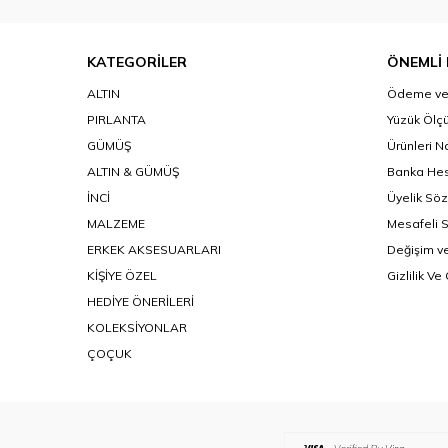
KATEGORİLER
ÖNEMLİ 
ALTIN
Ödeme ve 
PIRLANTA
Yüzük Ölçü
GÜMÜŞ
Ürünleri N
ALTIN & GÜMÜŞ
Banka Hes
İNCİ
Üyelik Sö
MALZEME
Mesafeli 
ERKEK AKSESUARLARI
Değişim ve
KİŞİYE ÖZEL
Gizlilik Ve
HEDİYE ÖNERİLERİ
KOLEKSİYONLAR
ÇOÇUK