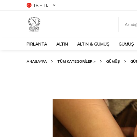
TR − TL
PIRLANTA
ALTIN
ALTIN & GÜMÜŞ
GÜMÜŞ
ANASAYFA
TÜM KATEGORİLER >
GÜMÜŞ
GÜM